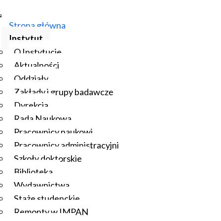
Strona główna
Instytut
O Instytucie
Aktualności
Oddziały
Zakłady i grupy badawcze
Dyrekcja
Rada Naukowa
Pracownicy naukowi
Pracownicy administracyjni
Szkoły doktorskie
Biblioteka
Wydawnictwa
Staże studenckie
Remonty w IMPAN