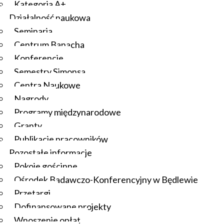
Kategoria A+
Działalność naukowa
Seminaria
Centrum Banacha
Konferencje
Semestry Simonsa
Centra Naukowe
Nagrody
Programy międzynarodowe
Granty
Publikacje pracowników
Pozostałe informacje
Pokoje gościnne
Ośrodek Badawczo-Konferencyjny w Będlewie
Przetargi
Dofinansowane projekty
Wnoszenie opłat