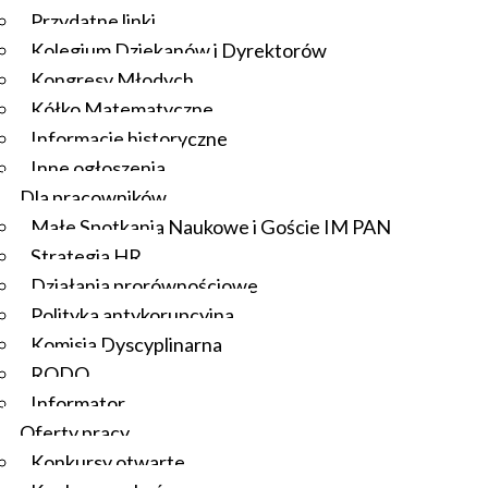
Przydatne linki
Kolegium Dziekanów i Dyrektorów
Kongresy Młodych
Kółko Matematyczne
Informacje historyczne
Inne ogłoszenia
Dla pracowników
Małe Spotkania Naukowe i Goście IM PAN
Strategia HR
Działania prorównościowe
Polityka antykorupcyjna
Komisja Dyscyplinarna
RODO
Informator
Oferty pracy
Konkursy otwarte