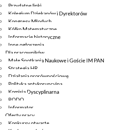
Przydatne linki
Kolegium Dziekanów i Dyrektorów
Kongresy Młodych
Kółko Matematyczne
Informacje historyczne
Inne ogłoszenia
Dla pracowników
Małe Spotkania Naukowe i Goście IM PAN
Strategia HR
Działania prorównościowe
Polityka antykorupcyjna
Komisja Dyscyplinarna
RODO
Informator
Oferty pracy
Konkursy otwarte