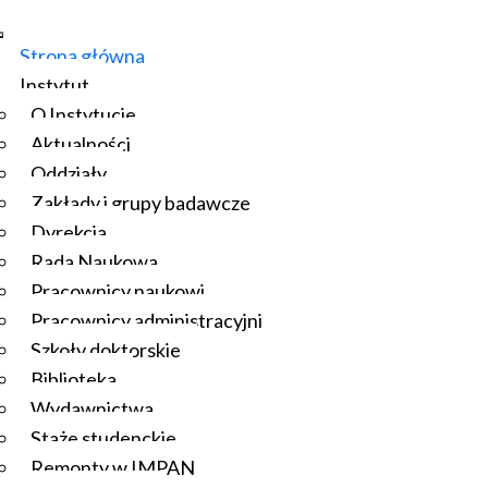
Strona główna
Instytut
O Instytucie
Aktualności
Oddziały
Zakłady i grupy badawcze
Dyrekcja
Rada Naukowa
Pracownicy naukowi
Pracownicy administracyjni
Szkoły doktorskie
Biblioteka
Wydawnictwa
Staże studenckie
Remonty w IMPAN