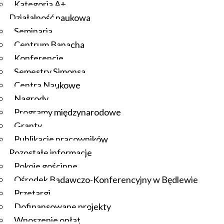
Kategoria A+
Działalność naukowa
Seminaria
Centrum Banacha
Konferencje
Semestry Simonsa
Centra Naukowe
Nagrody
Programy międzynarodowe
Granty
Publikacje pracowników
Pozostałe informacje
Pokoje gościnne
Ośrodek Badawczo-Konferencyjny w Będlewie
Przetargi
Dofinansowane projekty
Wnoszenie opłat