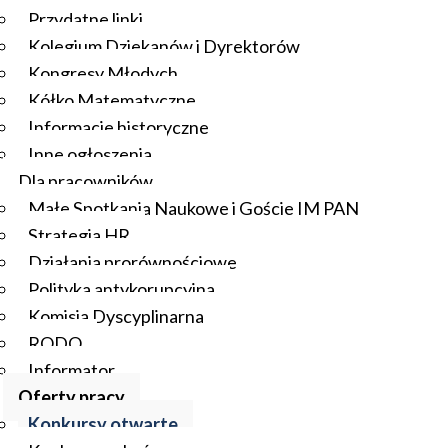
Przydatne linki
Kolegium Dziekanów i Dyrektorów
Kongresy Młodych
Kółko Matematyczne
Informacje historyczne
Inne ogłoszenia
Dla pracowników
Małe Spotkania Naukowe i Goście IM PAN
Strategia HR
Działania prorównościowe
Polityka antykorupcyjna
Komisja Dyscyplinarna
RODO
Informator
Oferty pracy
Konkursy otwarte