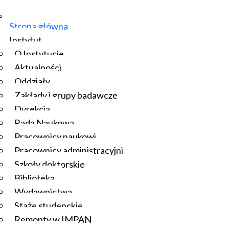
Strona główna
Instytut
O Instytucie
Aktualności
Oddziały
Zakłady i grupy badawcze
Dyrekcja
Rada Naukowa
Pracownicy naukowi
Pracownicy administracyjni
Szkoły doktorskie
Biblioteka
Wydawnictwa
Staże studenckie
Remonty w IMPAN