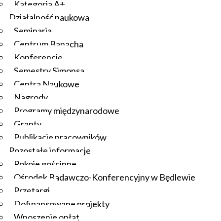
Kategoria A+
Działalność naukowa
Seminaria
Centrum Banacha
Konferencje
Semestry Simonsa
Centra Naukowe
Nagrody
Programy międzynarodowe
Granty
Publikacje pracowników
Pozostałe informacje
Pokoje gościnne
Ośrodek Badawczo-Konferencyjny w Będlewie
Przetargi
Dofinansowane projekty
Wnoszenie opłat