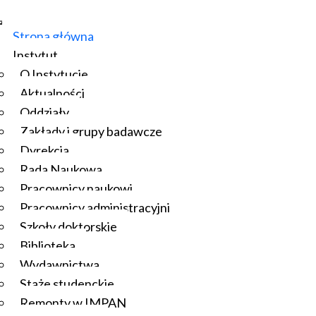
Strona główna
Instytut
O Instytucie
Aktualności
Oddziały
Zakłady i grupy badawcze
Dyrekcja
Rada Naukowa
Pracownicy naukowi
Pracownicy administracyjni
Szkoły doktorskie
Biblioteka
Wydawnictwa
Staże studenckie
Remonty w IMPAN