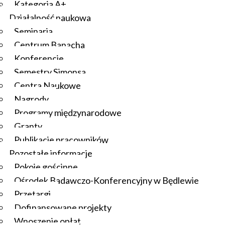
Kategoria A+
Działalność naukowa
Seminaria
Centrum Banacha
Konferencje
Semestry Simonsa
Centra Naukowe
Nagrody
Programy międzynarodowe
Granty
Publikacje pracowników
Pozostałe informacje
Pokoje gościnne
Ośrodek Badawczo-Konferencyjny w Będlewie
Przetargi
Dofinansowane projekty
Wnoszenie opłat