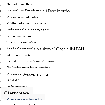
Przydatne linki
Kolegium Dziekanów i Dyrektorów
Kongresy Młodych
Kółko Matematyczne
Informacje historyczne
Inne ogłoszenia
Dla pracowników
Małe Spotkania Naukowe i Goście IM PAN
Strategia HR
Działania prorównościowe
Polityka antykorupcyjna
Komisja Dyscyplinarna
RODO
Informator
Oferty pracy
Konkursy otwarte