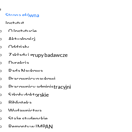
Strona główna
Instytut
O Instytucie
Aktualności
Oddziały
Zakłady i grupy badawcze
Dyrekcja
Rada Naukowa
Pracownicy naukowi
Pracownicy administracyjni
Szkoły doktorskie
Biblioteka
Wydawnictwa
Staże studenckie
Remonty w IMPAN