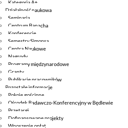
Kategoria A+
Działalność naukowa
Seminaria
Centrum Banacha
Konferencje
Semestry Simonsa
Centra Naukowe
Nagrody
Programy międzynarodowe
Granty
Publikacje pracowników
Pozostałe informacje
Pokoje gościnne
Ośrodek Badawczo-Konferencyjny w Będlewie
Przetargi
Dofinansowane projekty
Wnoszenie opłat