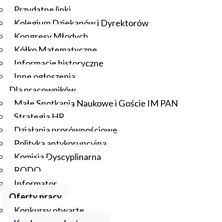
Przydatne linki
Kolegium Dziekanów i Dyrektorów
Kongresy Młodych
Kółko Matematyczne
Informacje historyczne
Inne ogłoszenia
Dla pracowników
Małe Spotkania Naukowe i Goście IM PAN
Strategia HR
Działania prorównościowe
Polityka antykorupcyjna
Komisja Dyscyplinarna
RODO
Informator
Oferty pracy
Konkursy otwarte