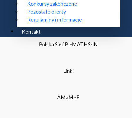
Konkursy zakończone
Pozostałe oferty
Konferencje Zastosowań Matematyki
Regulaminy i informacje
Kontakt
Polska Sieć PL-MATHS-IN
Linki
AMaMeF