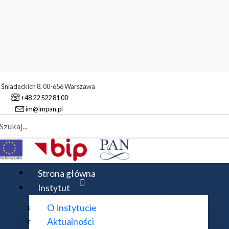
. Śniadeckich 8, 00-656 Warszawa
+48 22 522 81 00
im@impan.pl
aj
-MATHS-IN
IN
Strona główna
Instytut
O Instytucie
atywą ECMI i EMS w ramach projektu EU-MATHS-IN (patr
Aktualności