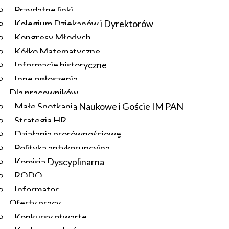
Przydatne linki
Kolegium Dziekanów i Dyrektorów
Kongresy Młodych
Kółko Matematyczne
Informacje historyczne
Inne ogłoszenia
Dla pracowników
Małe Spotkania Naukowe i Goście IM PAN
Strategia HR
Działania prorównościowe
Polityka antykorupcyjna
Komisja Dyscyplinarna
RODO
Informator
Oferty pracy
Konkursy otwarte