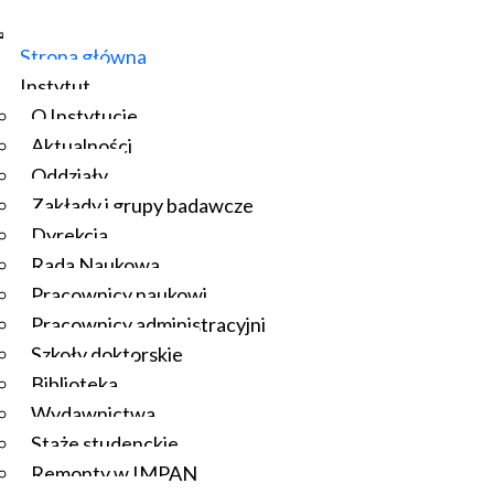
Strona główna
Instytut
O Instytucie
Aktualności
Oddziały
Zakłady i grupy badawcze
Dyrekcja
Rada Naukowa
Pracownicy naukowi
Pracownicy administracyjni
Szkoły doktorskie
Biblioteka
Wydawnictwa
Staże studenckie
Remonty w IMPAN