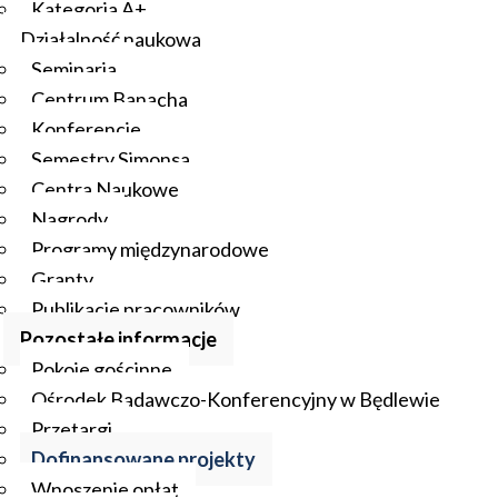
Kategoria A+
Działalność naukowa
Seminaria
Centrum Banacha
Konferencje
Semestry Simonsa
Centra Naukowe
Nagrody
Programy międzynarodowe
Granty
Publikacje pracowników
Pozostałe informacje
Pokoje gościnne
Ośrodek Badawczo-Konferencyjny w Będlewie
Przetargi
Dofinansowane projekty
Wnoszenie opłat