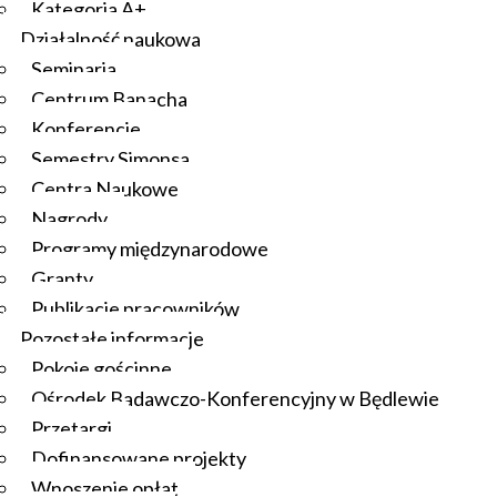
Kategoria A+
Działalność naukowa
Seminaria
Centrum Banacha
Konferencje
Semestry Simonsa
Centra Naukowe
Nagrody
Programy międzynarodowe
Granty
Publikacje pracowników
Pozostałe informacje
Pokoje gościnne
Ośrodek Badawczo-Konferencyjny w Będlewie
Przetargi
Dofinansowane projekty
Wnoszenie opłat