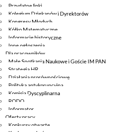
Przydatne linki
Kolegium Dziekanów i Dyrektorów
Kongresy Młodych
Kółko Matematyczne
Informacje historyczne
Inne ogłoszenia
Dla pracowników
Małe Spotkania Naukowe i Goście IM PAN
Strategia HR
Działania prorównościowe
Polityka antykorupcyjna
Komisja Dyscyplinarna
RODO
Informator
Oferty pracy
Konkursy otwarte