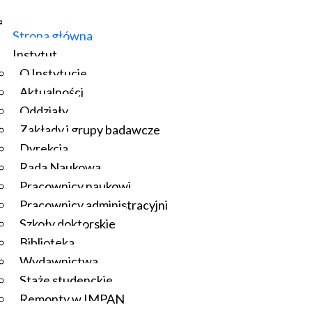
Strona główna
Instytut
O Instytucie
Aktualności
Oddziały
Zakłady i grupy badawcze
Dyrekcja
Rada Naukowa
Pracownicy naukowi
Pracownicy administracyjni
Szkoły doktorskie
Biblioteka
Wydawnictwa
Staże studenckie
Remonty w IMPAN