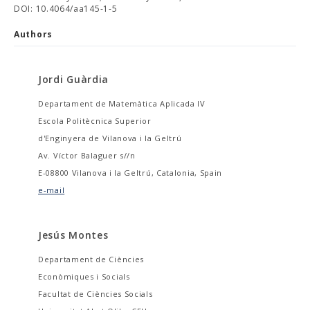
DOI: 10.4064/aa145-1-5
Authors
Jordi Guàrdia
Departament de Matemàtica Aplicada IV
Escola Politècnica Superior
d'Enginyera de Vilanova i la Geltrú
Av. Víctor Balaguer s//n
E-08800 Vilanova i la Geltrú, Catalonia, Spain
e-mail
Jesús Montes
Departament de Ciències
Econòmiques i Socials
Facultat de Ciències Socials