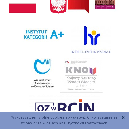
Wykorzystujemy pliki cookies aby ułatwić Ci korzystanie ze
strony oraz w celach analityczno-statystycznych.