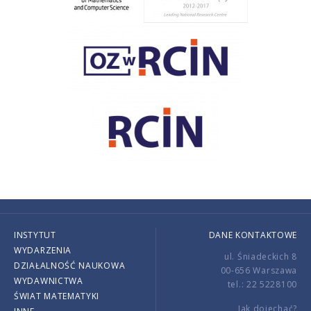
INSTYTUT
DANE KONTAKTOWE
WYDARZENIA
ul. Śniadeckich 8
DZIAŁALNOŚĆ NAUKOWA
00-656 Warszawa
WYDAWNICTWA
tel.: 22 5228100
ŚWIAT MATEMATYKI
Jak dojechać?