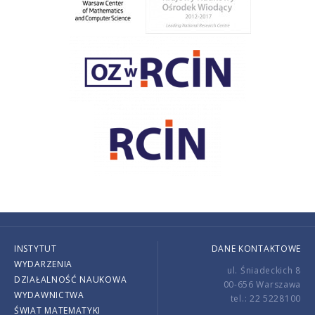
INSTYTUT
DANE KONTAKTOWE
WYDARZENIA
ul. Śniadeckich 8
DZIAŁALNOŚĆ NAUKOWA
00-656 Warszawa
WYDAWNICTWA
tel.: 22 5228100
ŚWIAT MATEMATYKI