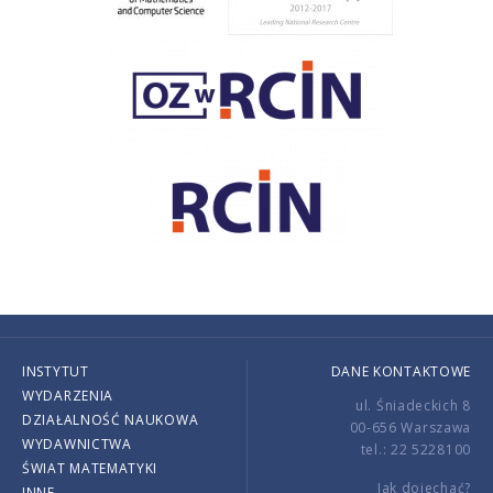
INSTYTUT
DANE KONTAKTOWE
WYDARZENIA
ul. Śniadeckich 8
DZIAŁALNOŚĆ NAUKOWA
00-656 Warszawa
WYDAWNICTWA
tel.: 22 5228100
ŚWIAT MATEMATYKI
Jak dojechać?
INNE