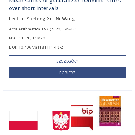
Mean values of generalized Dedekind sums
over short intervals
Lei Liu, Zhefeng Xu, Ni Wang
Acta Arithmetica 193 (2020) , 95-108
MSC: 11F20, 11M20.
DOI: 10.4064/aa181111-18-2
SZCZEGÓŁY
POBIERZ