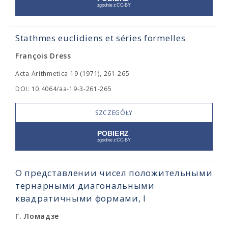
Stathmes euclidiens et séries formelles
François Dress
Acta Arithmetica 19 (1971), 261-265
DOI: 10.4064/aa-19-3-261-265
SZCZEGÓŁY
О представлении чисел положительными
тернарными диагональными
квадратичными формами, I
Г. Ломадзе