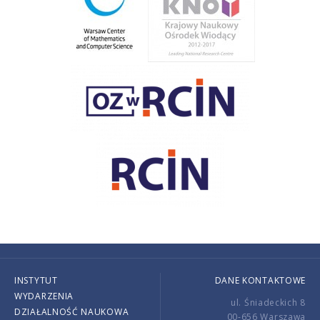
INSTYTUT
DANE KONTAKTOWE
WYDARZENIA
ul. Śniadeckich 8
DZIAŁALNOŚĆ NAUKOWA
00-656 Warszawa