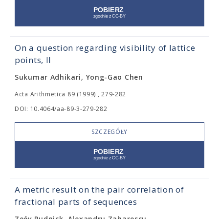
On a question regarding visibility of lattice
points, II
Sukumar Adhikari, Yong-Gao Chen
Acta Arithmetica 89 (1999) , 279-282
DOI: 10.4064/aa-89-3-279-282
SZCZEGÓŁY
A metric result on the pair correlation of
fractional parts of sequences
Zeév Rudnick, Alexandru Zaharescu