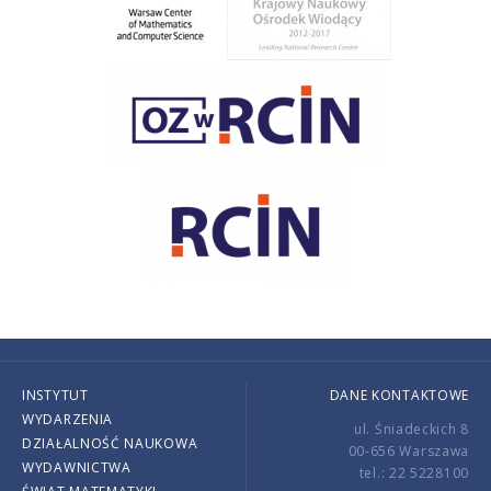
INSTYTUT
DANE KONTAKTOWE
WYDARZENIA
ul. Śniadeckich 8
DZIAŁALNOŚĆ NAUKOWA
00-656 Warszawa
WYDAWNICTWA
tel.: 22 5228100