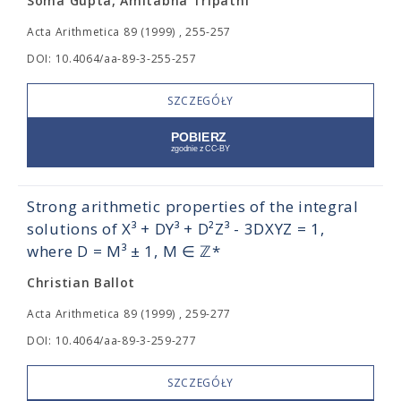
Soma Gupta, Amitabha Tripathi
Acta Arithmetica 89 (1999) , 255-257
DOI: 10.4064/aa-89-3-255-257
SZCZEGÓŁY
Strong arithmetic properties of the integral
solutions of X³ + DY³ + D²Z³ - 3DXYZ = 1,
where D = M³ ± 1, M ∈ ℤ*
Christian Ballot
Acta Arithmetica 89 (1999) , 259-277
DOI: 10.4064/aa-89-3-259-277
SZCZEGÓŁY