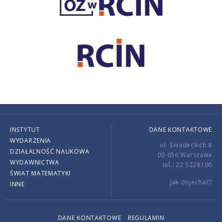
INSTYTUT
DANE KONTAKTOWE
WYDARZENIA
ul. Śniadeckich 8
DZIAŁALNOŚĆ NAUKOWA
00-656 Warszawa
WYDAWNICTWA
tel.: 22 5228100
ŚWIAT MATEMATYKI
Jak dojechać?
INNE
DANE KONTAKTOWE
REGULAMIN