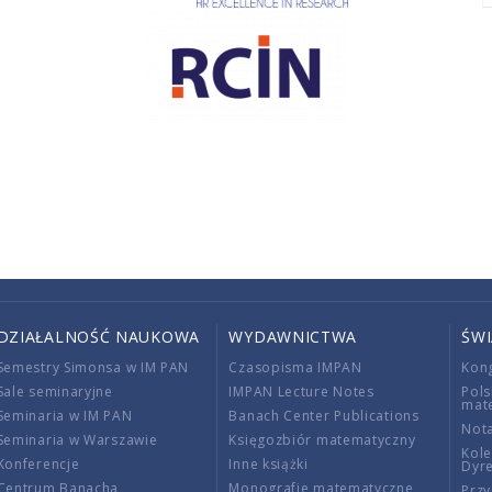
DZIAŁALNOŚĆ NAUKOWA
WYDAWNICTWA
ŚW
Semestry Simonsa w IM PAN
Czasopisma IMPAN
Kon
Sale seminaryjne
IMPAN Lecture Notes
Pols
mat
Seminaria w IM PAN
Banach Center Publications
Nota
Seminaria w Warszawie
Księgozbiór matematyczny
Kole
Konferencje
Inne książki
Dyr
Centrum Banacha
Monografie matematyczne
Przy