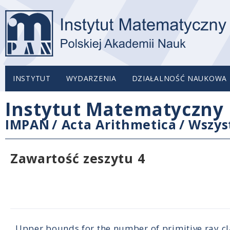
INSTYTUT
WYDARZENIA
DZIAŁALNOŚĆ NAUKOWA
Instytut Matematyczny 
IMPAN
/
Acta Arithmetica
/
Wszys
Zawartość zeszytu 4
Upper bounds for the number of primitive ray cl