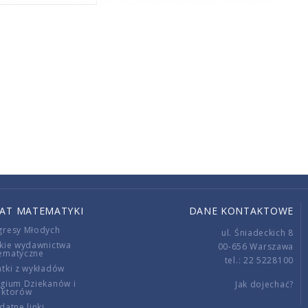
IAT MATEMATYKI
DANE KONTAKTOWE
gresy Młodych
ul. Śniadeckich 8
kie wydawnictwa
00-656 Warszawa
ematyczne
tel.: 22 5228100
tki z wykładów
gium Dziekanów i
Jak dojechać?
ektorów
datne linki