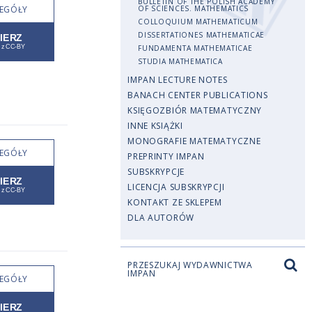
BULLETIN OF THE POLISH ACADEMY
EGÓŁY
OF SCIENCES. MATHEMATICS
COLLOQUIUM MATHEMATICUM
DISSERTATIONES MATHEMATICAE
FUNDAMENTA MATHEMATICAE
STUDIA MATHEMATICA
IMPAN LECTURE NOTES
BANACH CENTER PUBLICATIONS
KSIĘGOZBIÓR MATEMATYCZNY
INNE KSIĄŻKI
MONOGRAFIE MATEMATYCZNE
EGÓŁY
PREPRINTY IMPAN
SUBSKRYPCJE
LICENCJA SUBSKRYPCJI
KONTAKT ZE SKLEPEM
DLA AUTORÓW
PRZESZUKAJ WYDAWNICTWA
IMPAN
EGÓŁY