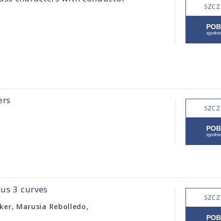
SZCZ
ers
SZCZ
nus 3 curves
SZCZ
ker, Marusia Rebolledo,