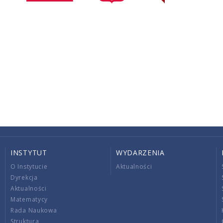
INSTYTUT
WYDARZENIA
O Instytucie
Aktualności
Dyrekcja
Aktualności
Matematycy
Rada Naukowa
Struktura