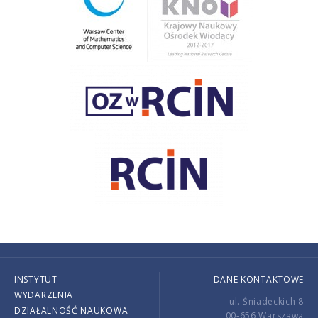
INSTYTUT
DANE KONTAKTOWE
WYDARZENIA
ul. Śniadeckich 8
DZIAŁALNOŚĆ NAUKOWA
00-656 Warszawa