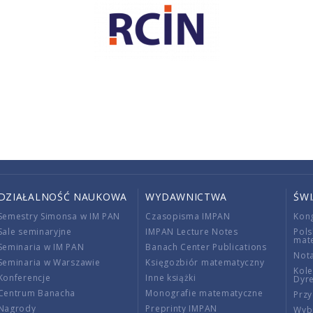
DZIAŁALNOŚĆ NAUKOWA
WYDAWNICTWA
ŚW
Semestry Simonsa w IM PAN
Czasopisma IMPAN
Kon
Sale seminaryjne
IMPAN Lecture Notes
Pols
mat
Seminaria w IM PAN
Banach Center Publications
Nota
Seminaria w Warszawie
Księgozbiór matematyczny
Kole
Konferencje
Inne książki
Dyr
Centrum Banacha
Monografie matematyczne
Przy
Nagrody
Preprinty IMPAN
Wybi