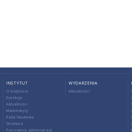
INSTYTUT
WYDARZENIA
O Instytucie
Aktualności
Dyrekcja
Aktualności
Matematycy
Rada Naukowa
Struktura
Pracownicy administracji