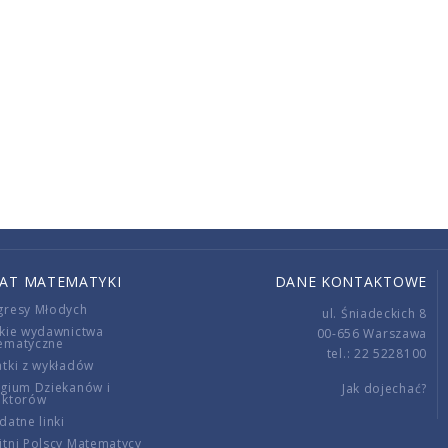
IAT MATEMATYKI
DANE KONTAKTOWE
gresy Młodych
ul. Śniadeckich 8
kie wydawnictwa
00-656 Warszawa
ematyczne
tel.: 22 5228100
tki z wykładów
gium Dziekanów i
Jak dojechać?
ektorów
datne linki
tni Polscy Matematycy