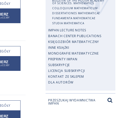
BULLETIN OF THE POLISH ACADEMY
EGÓŁY
OF SCIENCES. MATHEMATICS
COLLOQUIUM MATHEMATICUM
DISSERTATIONES MATHEMATICAE
FUNDAMENTA MATHEMATICAE
STUDIA MATHEMATICA
IMPAN LECTURE NOTES
BANACH CENTER PUBLICATIONS
KSIĘGOZBIÓR MATEMATYCZNY
INNE KSIĄŻKI
EGÓŁY
MONOGRAFIE MATEMATYCZNE
PREPRINTY IMPAN
SUBSKRYPCJE
LICENCJA SUBSKRYPCJI
KONTAKT ZE SKLEPEM
DLA AUTORÓW
PRZESZUKAJ WYDAWNICTWA
IMPAN
EGÓŁY