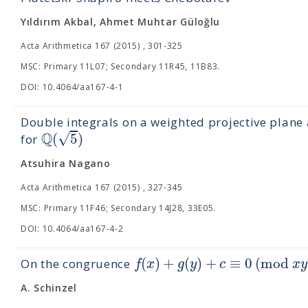
Yıldırım Akbal, Ahmet Muhtar Güloğlu
Acta Arithmetica 167 (2015) , 301-325
MSC: Primary 11L07; Secondary 11R45, 11B83.
DOI: 10.4064/aa167-4-1
Double integrals on a weighted projective plane
Q
√
(
5
)
for
Atsuhira Nagano
Acta Arithmetica 167 (2015) , 327-345
MSC: Primary 11F46; Secondary 14J28, 33E05.
DOI: 10.4064/aa167-4-2
(
)
+
(
)
+
≡
0
(
m
o
d
f
x
g
y
c
x
y
On the congruence
A. Schinzel