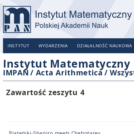
INSTYTUT
WYDARZENIA
DZIAŁALNOŚĆ NAUKOWA
Instytut Matematyczny 
IMPAN
/
Acta Arithmetica
/
Wszys
Zawartość zeszytu 4
Piatetski-Shapiro meets Chebotarev