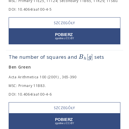
MSC: Primary 11E25, 11T24; Secondary 11B65, 11R29, 11S80.
DOI: 10.4064/aa100-4-5
SZCZEGÓŁY
[
]
B
g
The number of squares and
sets
h
Ben Green
Acta Arithmetica 100 (2001) , 365-390
MSC: Primary 11B83.
DOI: 10.4064/aa100-4-6
SZCZEGÓŁY