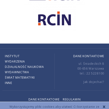
INSTYTUT
DANE KONTAKTOWE
WYDARZENIA
ul. Śniadeckich 8
DZIAŁALNOŚĆ NAUKOWA
00-656 Warszawa
WYDAWNICTWA
tel.: 22 5228100
ŚWIAT MATEMATYKI
Jak dojechać?
INNE
DANE KONTAKTOWE
REGULAMIN
Copyright © 2026 by IMPAN. All rights reserved.
Wykorzystujemy pliki cookies aby ułatwić Ci korzystanie ze