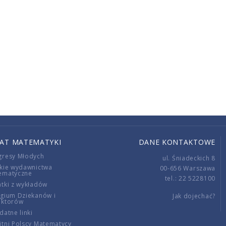
IAT MATEMATYKI
DANE KONTAKTOWE
gresy Młodych
ul. Śniadeckich 8
kie wydawnictwa
00-656 Warszawa
ematyczne
tel.: 22 5228100
tki z wykładów
gium Dziekanów i
Jak dojechać?
ektorów
datne linki
tni Polscy Matematycy