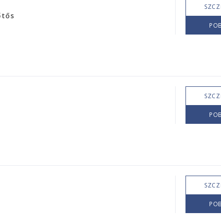
SZCZ
őtős
POB
SZCZ
POB
SZCZ
POB