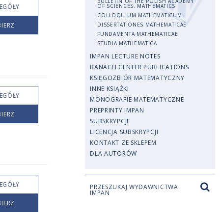
BULLETIN OF THE POLISH ACADEMY
EGÓŁY
OF SCIENCES. MATHEMATICS
COLLOQUIUM MATHEMATICUM
IERZ
DISSERTATIONES MATHEMATICAE
FUNDAMENTA MATHEMATICAE
STUDIA MATHEMATICA
IMPAN LECTURE NOTES
BANACH CENTER PUBLICATIONS
KSIĘGOZBIÓR MATEMATYCZNY
INNE KSIĄŻKI
EGÓŁY
MONOGRAFIE MATEMATYCZNE
PREPRINTY IMPAN
IERZ
SUBSKRYPCJE
LICENCJA SUBSKRYPCJI
KONTAKT ZE SKLEPEM
DLA AUTORÓW
EGÓŁY
PRZESZUKAJ WYDAWNICTWA
IMPAN
IERZ