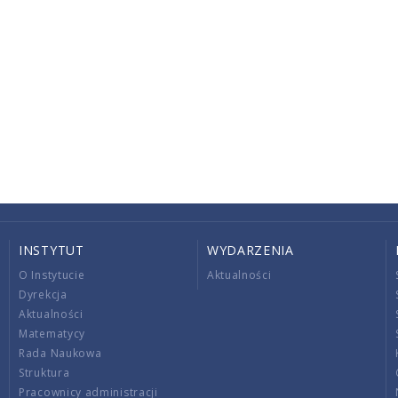
INSTYTUT
WYDARZENIA
O Instytucie
Aktualności
Dyrekcja
Aktualności
Matematycy
Rada Naukowa
Struktura
Pracownicy administracji