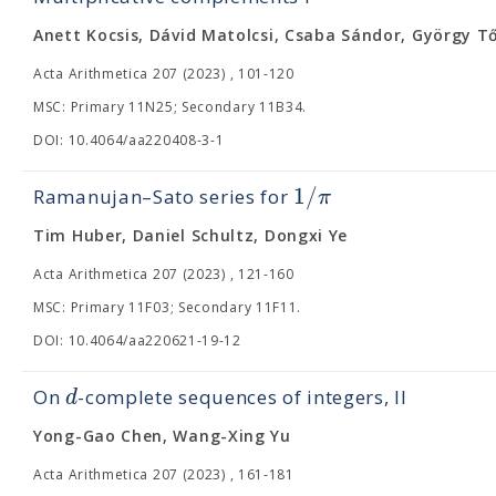
Anett Kocsis, Dávid Matolcsi, Csaba Sándor, György T
Acta Arithmetica 207 (2023) , 101-120
MSC: Primary 11N25; Secondary 11B34.
DOI: 10.4064/aa220408-3-1
1
/
π
Ramanujan–Sato series for
Tim Huber, Daniel Schultz, Dongxi Ye
Acta Arithmetica 207 (2023) , 121-160
MSC: Primary 11F03; Secondary 11F11.
DOI: 10.4064/aa220621-19-12
d
On
-complete sequences of integers, II
Yong-Gao Chen, Wang-Xing Yu
Acta Arithmetica 207 (2023) , 161-181