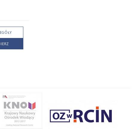
EGÓŁY
IERZ