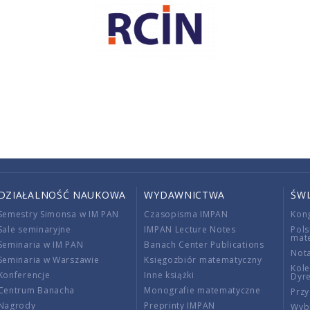
DZIAŁALNOŚĆ NAUKOWA
WYDAWNICTWA
ŚW
Semestry Simonsa w IM PAN
Czasopisma IMPAN
Kon
Sale seminaryjne
IMPAN Lecture Notes
Pols
mat
Seminaria w IM PAN
Banach Center Publications
Nota
Seminaria w Warszawie
Księgozbiór matematyczny
Kole
Konferencje
Inne książki
Dyr
Centrum Banacha
Monografie matematyczne
Przy
Nagrody
Preprinty IMPAN
Wybi