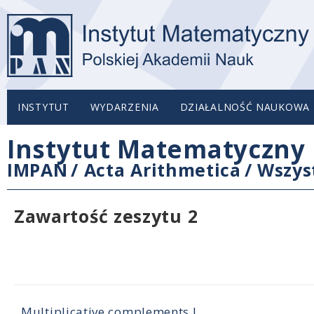
INSTYTUT
WYDARZENIA
DZIAŁALNOŚĆ NAUKOWA
Instytut Matematyczny 
IMPAN
/
Acta Arithmetica
/
Wszys
Zawartość zeszytu 2
Multiplicative complements I