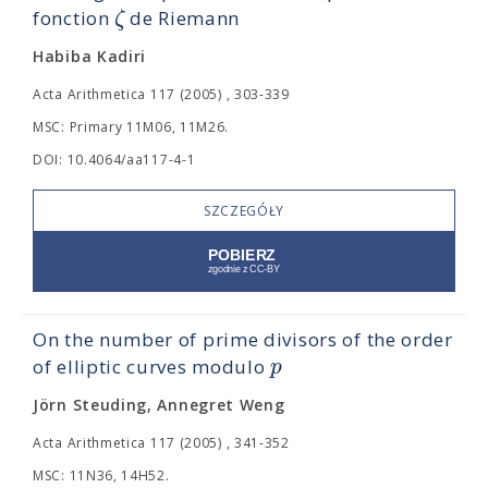
ζ
fonction
de Riemann
Habiba Kadiri
Acta Arithmetica 117 (2005) , 303-339
MSC: Primary 11M06, 11M26.
DOI: 10.4064/aa117-4-1
SZCZEGÓŁY
On the number of prime divisors of the order
p
of elliptic curves modulo
Jörn Steuding, Annegret Weng
Acta Arithmetica 117 (2005) , 341-352
MSC: 11N36, 14H52.