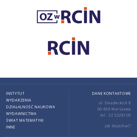
INSTYTUT
DANE KONTAKTOWE
WYDARZENIA
ul. Śniadeckich 8
DZIAŁALNOŚĆ NAUKOWA
00-656 Warszawa
WYDAWNICTWA
tel.: 22 5228100
ŚWIAT MATEMATYKI
Jak dojechać?
INNE