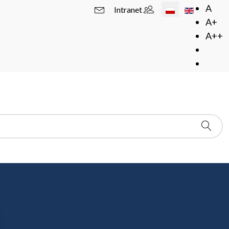
Wybierz swój język
A
Intranet
A+
A++