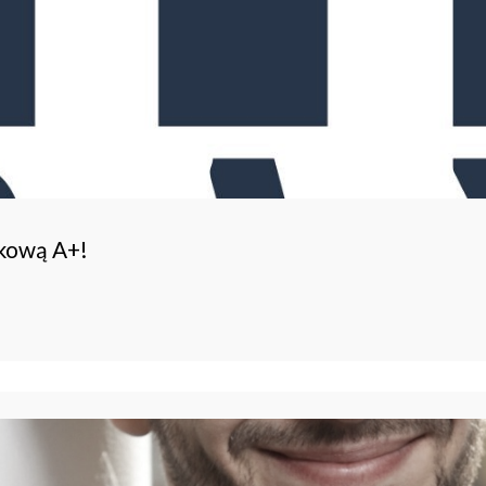
ukową A+!