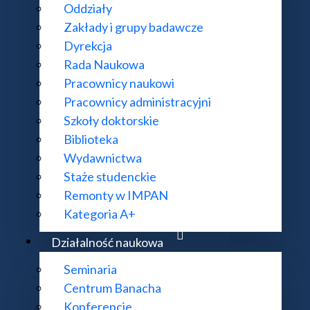
Oddziały
Zakłady i grupy badawcze
Dyrekcja
Rada Naukowa
Pracownicy naukowi
Pracownicy administracyjni
Szkoły doktorskie
Biblioteka
Wydawnictwa
Staże studenckie
Remonty w IMPAN
Kategoria A+
Działalność naukowa
Seminaria
Centrum Banacha
Konferencje