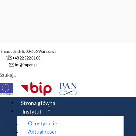
. Śniadeckich 8, 00-656 Warszawa
+48 22 522 81 00
im@impan.pl
aj
atyczny
Strona główna
Instytut
O Instytucie
Aktualności