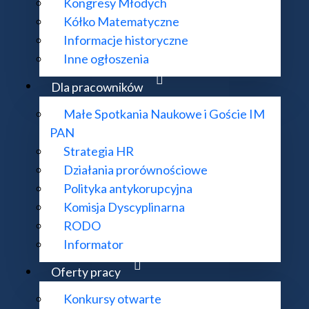
Kongresy Młodych
Kółko Matematyczne
Informacje historyczne
Inne ogłoszenia
Dla pracowników
Małe Spotkania Naukowe i Goście IM
PAN
Strategia HR
Działania prorównościowe
Polityka antykorupcyjna
Komisja Dyscyplinarna
RODO
Informator
społu IM PAN
Oferty pracy
Konkursy otwarte