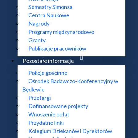
Semestry Simonsa
Centra Naukowe
Nagrody
Programy międzynarodowe
Granty
Publikacje pracowników
Pozostałe informacje
Pokoje gościnne
o-Konferencyjnym w Będlewie wpisane na Polsk
Ośrodek Badawczo-Konferencyjny w
Będlewie
Przetargi
Dofinansowane projekty
Wnoszenie opłat
Przydatne linki
Kolegium Dziekanów i Dyrektorów