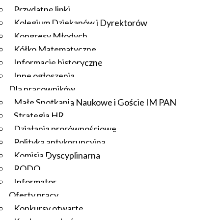
Przydatne linki
Kolegium Dziekanów i Dyrektorów
Kongresy Młodych
Kółko Matematyczne
Informacje historyczne
Inne ogłoszenia
Dla pracowników
Małe Spotkania Naukowe i Goście IM PAN
Strategia HR
Działania prorównościowe
Polityka antykorupcyjna
Komisja Dyscyplinarna
RODO
Informator
Oferty pracy
Konkursy otwarte