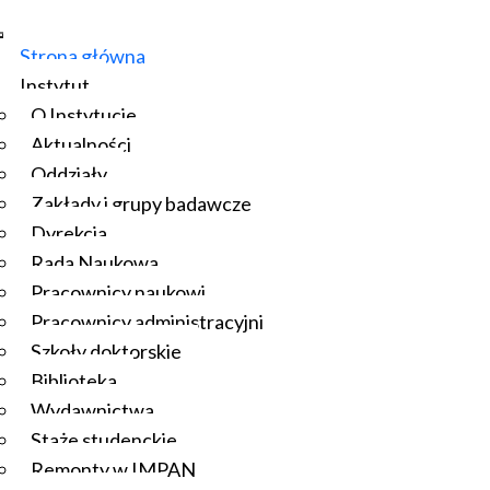
Strona główna
Instytut
O Instytucie
Aktualności
Oddziały
Zakłady i grupy badawcze
Dyrekcja
Rada Naukowa
Pracownicy naukowi
Pracownicy administracyjni
Szkoły doktorskie
Biblioteka
Wydawnictwa
Staże studenckie
Remonty w IMPAN