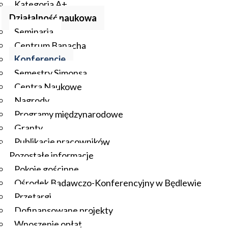
Kategoria A+
Działalność naukowa
Seminaria
Centrum Banacha
Konferencje
Semestry Simonsa
Centra Naukowe
Nagrody
Programy międzynarodowe
Granty
Publikacje pracowników
Pozostałe informacje
Pokoje gościnne
Ośrodek Badawczo-Konferencyjny w Będlewie
Przetargi
Dofinansowane projekty
Wnoszenie opłat