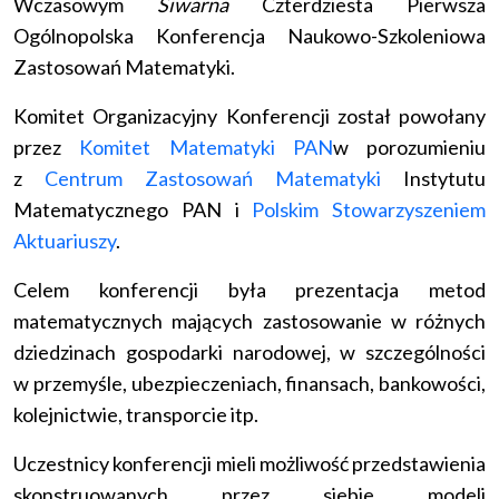
Wczasowym
Siwarna
Czterdziesta Pierwsza
Ogólnopolska Konferencja Naukowo-Szkoleniowa
Zastosowań Matematyki.
Komitet Organizacyjny Konferencji został powołany
przez
Komitet Matematyki PAN
w porozumieniu
z
Centrum Zastosowań Matematyki
Instytutu
Matematycznego PAN i
Polskim Stowarzyszeniem
Aktuariuszy
.
Celem konferencji była prezentacja metod
matematycznych mających zastosowanie w różnych
dziedzinach gospodarki narodowej, w szczególności
w przemyśle, ubezpieczeniach, finansach, bankowości,
kolejnictwie, transporcie itp.
Uczestnicy konferencji mieli możliwość przedstawienia
skonstruowanych przez siebie modeli