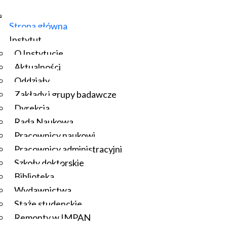
Strona główna
Instytut
O Instytucie
Aktualności
Oddziały
Zakłady i grupy badawcze
Dyrekcja
Rada Naukowa
Pracownicy naukowi
Pracownicy administracyjni
Szkoły doktorskie
Biblioteka
Wydawnictwa
Staże studenckie
Remonty w IMPAN