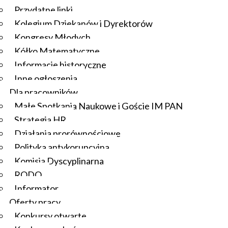
Przydatne linki
Kolegium Dziekanów i Dyrektorów
Kongresy Młodych
Kółko Matematyczne
Informacje historyczne
Inne ogłoszenia
Dla pracowników
Małe Spotkania Naukowe i Goście IM PAN
Strategia HR
Działania prorównościowe
Polityka antykorupcyjna
Komisja Dyscyplinarna
RODO
Informator
Oferty pracy
Konkursy otwarte