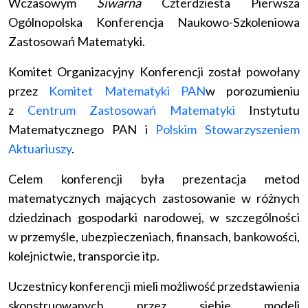
Wczasowym
Siwarna
Czterdziesta Pierwsza
Ogólnopolska Konferencja Naukowo-Szkoleniowa
Zastosowań Matematyki.
Komitet Organizacyjny Konferencji został powołany
przez
Komitet Matematyki PAN
w porozumieniu
z
Centrum Zastosowań Matematyki
Instytutu
Matematycznego PAN i
Polskim Stowarzyszeniem
Aktuariuszy
.
Celem konferencji była prezentacja metod
matematycznych mających zastosowanie w różnych
dziedzinach gospodarki narodowej, w szczególności
w przemyśle, ubezpieczeniach, finansach, bankowości,
kolejnictwie, transporcie itp.
Uczestnicy konferencji mieli możliwość przedstawienia
skonstruowanych przez siebie modeli