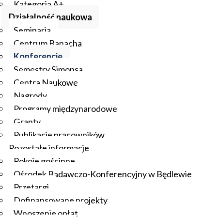
Kategoria A+
Działalność naukowa
Seminaria
Centrum Banacha
Konferencje
Semestry Simonsa
Centra Naukowe
Nagrody
Programy międzynarodowe
Granty
Publikacje pracowników
Pozostałe informacje
Pokoje gościnne
Ośrodek Badawczo-Konferencyjny w Będlewie
Przetargi
Dofinansowane projekty
Wnoszenie opłat