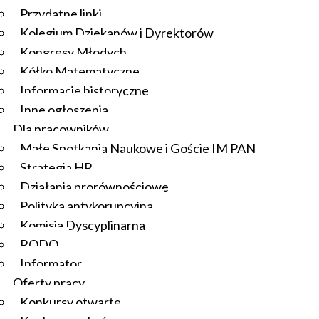
Przydatne linki
Kolegium Dziekanów i Dyrektorów
Kongresy Młodych
Kółko Matematyczne
Informacje historyczne
Inne ogłoszenia
Dla pracowników
Małe Spotkania Naukowe i Goście IM PAN
Strategia HR
Działania prorównościowe
Polityka antykorupcyjna
Komisja Dyscyplinarna
RODO
Informator
Oferty pracy
Konkursy otwarte