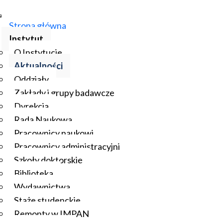
Strona główna
Instytut
O Instytucie
Aktualności
Oddziały
Zakłady i grupy badawcze
Dyrekcja
Rada Naukowa
Pracownicy naukowi
Pracownicy administracyjni
Szkoły doktorskie
Biblioteka
Wydawnictwa
Staże studenckie
Remonty w IMPAN