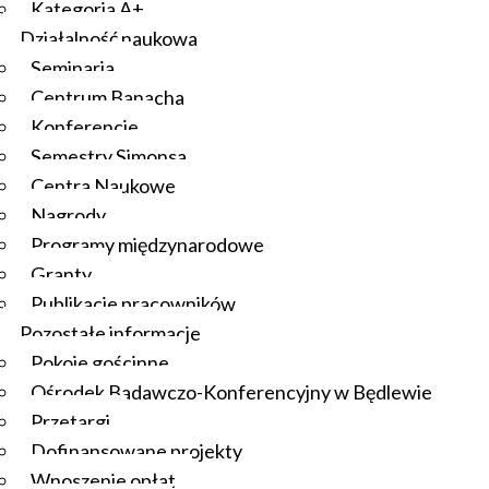
Kategoria A+
Działalność naukowa
Seminaria
Centrum Banacha
Konferencje
Semestry Simonsa
Centra Naukowe
Nagrody
Programy międzynarodowe
Granty
Publikacje pracowników
Pozostałe informacje
Pokoje gościnne
Ośrodek Badawczo-Konferencyjny w Będlewie
Przetargi
Dofinansowane projekty
Wnoszenie opłat