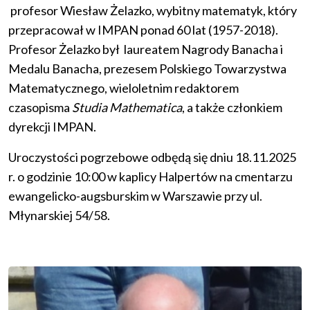
profesor Wiesław
Żelazko
, wybitny matematyk, który
przepracował w IMPAN ponad 60 lat (1957-2018).
Profesor
Żelazko
był laureatem Nagrody Banacha i
Medalu Banacha, prezesem Polskiego Towarzystwa
Matematycznego, wieloletnim redaktorem
czasopisma
Studia Mathematica
, a także członkiem
dyrekcji IMPAN.
Uroczystości pogrzebowe odbędą się dniu 18.11.2025
r. o godzinie 10:00 w kaplicy Halpertów na cmentarzu
ewangelicko-augsburskim w Warszawie przy ul.
Młynarskiej 54/58.