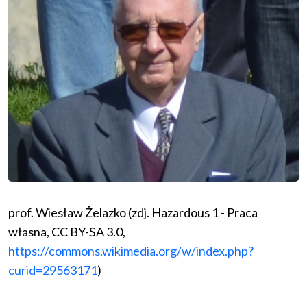
prof. Wiesław Żelazko (zdj. Hazardous 1 - Praca
własna, CC BY-SA 3.0,
https://commons.wikimedia.org/w/index.php?
curid=29563171
)