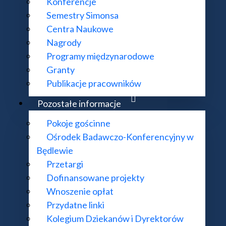
Konferencje
Semestry Simonsa
Centra Naukowe
Nagrody
Programy międzynarodowe
Granty
Publikacje pracowników
Pozostałe informacje
Pokoje gościnne
Ośrodek Badawczo-Konferencyjny w
Będlewie
Przetargi
Dofinansowane projekty
Wnoszenie opłat
Przydatne linki
Kolegium Dziekanów i Dyrektorów