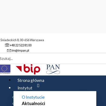
. Śniadeckich 8, 00-656 Warszawa
+48 22 522 81 00
im@impan.pl
aj
alności
Powołanie nowego Dyrektora Instytutu Matematycznego
Strona główna
Instytut
O Instytucie
NSTYTUTU MATEMATYCZNEGO PAN
Aktualności