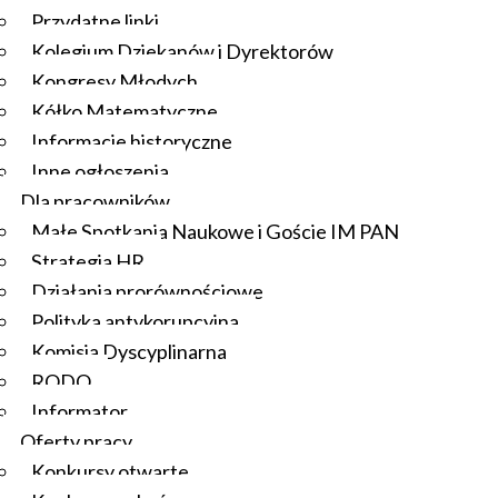
Przydatne linki
Kolegium Dziekanów i Dyrektorów
Kongresy Młodych
Kółko Matematyczne
Informacje historyczne
Inne ogłoszenia
Dla pracowników
Małe Spotkania Naukowe i Goście IM PAN
Strategia HR
Działania prorównościowe
Polityka antykorupcyjna
Komisja Dyscyplinarna
RODO
Informator
Oferty pracy
Konkursy otwarte