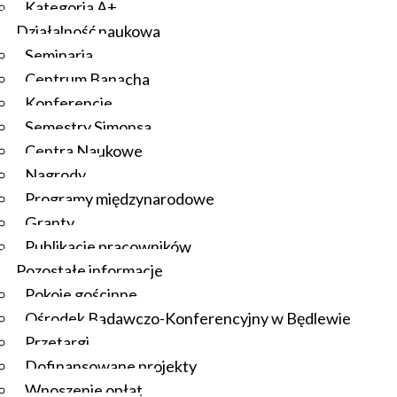
Kategoria A+
Działalność naukowa
Seminaria
Centrum Banacha
Konferencje
Semestry Simonsa
Centra Naukowe
Nagrody
Programy międzynarodowe
Granty
Publikacje pracowników
Pozostałe informacje
Pokoje gościnne
Ośrodek Badawczo-Konferencyjny w Będlewie
Przetargi
Dofinansowane projekty
Wnoszenie opłat