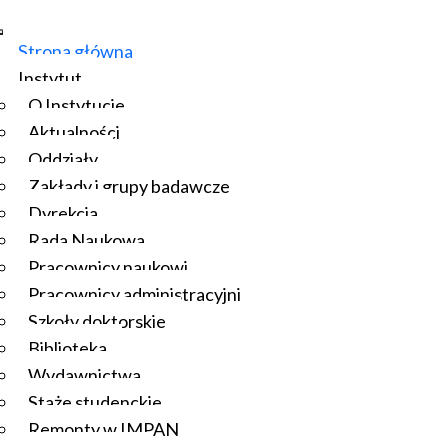
Strona główna
Instytut
O Instytucie
Aktualności
Oddziały
Zakłady i grupy badawcze
Dyrekcja
Rada Naukowa
Pracownicy naukowi
Pracownicy administracyjni
Szkoły doktorskie
Biblioteka
Wydawnictwa
Staże studenckie
Remonty w IMPAN