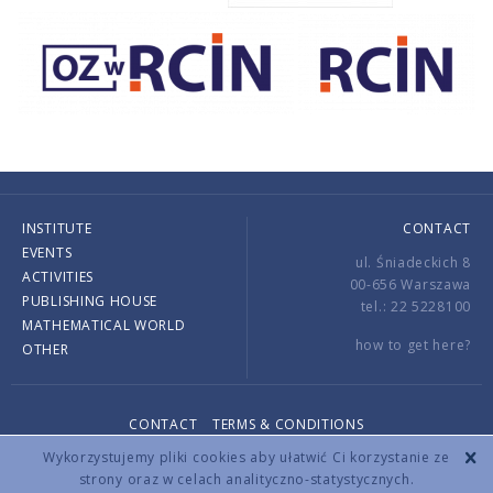
INSTITUTE
CONTACT
EVENTS
ul. Śniadeckich 8
ACTIVITIES
00-656 Warszawa
PUBLISHING HOUSE
tel.: 22 5228100
MATHEMATICAL WORLD
how to get here?
OTHER
CONTACT
TERMS & CONDITIONS
Copyright © 2026 by IMPAN. All rights reserved.
Wykorzystujemy pliki cookies aby ułatwić Ci korzystanie ze
strony oraz w celach analityczno-statystycznych.