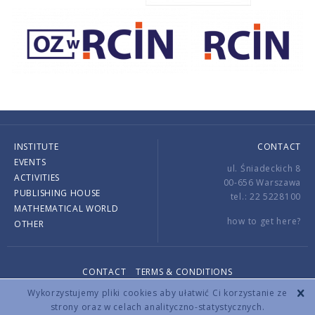
INSTITUTE
CONTACT
EVENTS
ul. Śniadeckich 8
ACTIVITIES
00-656 Warszawa
PUBLISHING HOUSE
tel.: 22 5228100
MATHEMATICAL WORLD
how to get here?
OTHER
CONTACT
TERMS & CONDITIONS
Copyright © 2026 by IMPAN. All rights reserved.
Wykorzystujemy pliki cookies aby ułatwić Ci korzystanie ze
strony oraz w celach analityczno-statystycznych.