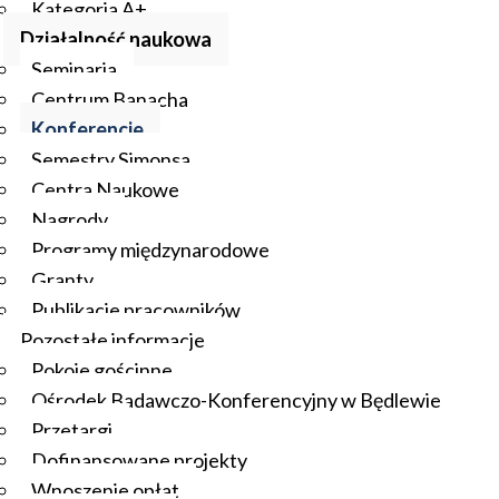
Kategoria A+
Działalność naukowa
Seminaria
Centrum Banacha
Konferencje
Semestry Simonsa
Centra Naukowe
Nagrody
Programy międzynarodowe
Granty
Publikacje pracowników
Pozostałe informacje
Pokoje gościnne
Ośrodek Badawczo-Konferencyjny w Będlewie
Przetargi
Dofinansowane projekty
Wnoszenie opłat