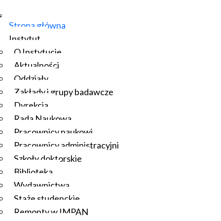
Strona główna
Instytut
O Instytucie
Aktualności
Oddziały
Zakłady i grupy badawcze
Dyrekcja
Rada Naukowa
Pracownicy naukowi
Pracownicy administracyjni
Szkoły doktorskie
Biblioteka
Wydawnictwa
Staże studenckie
Remonty w IMPAN