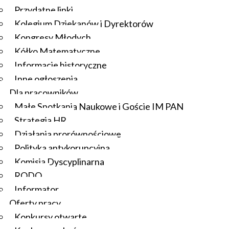
Przydatne linki
Kolegium Dziekanów i Dyrektorów
Kongresy Młodych
Kółko Matematyczne
Informacje historyczne
Inne ogłoszenia
Dla pracowników
Małe Spotkania Naukowe i Goście IM PAN
Strategia HR
Działania prorównościowe
Polityka antykorupcyjna
Komisja Dyscyplinarna
RODO
Informator
Oferty pracy
Konkursy otwarte