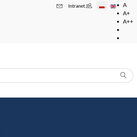
Wybierz swój język
A
Intranet
A+
A++
nferencja
ku Pięćdziesiąta Ogólnopolska Konferencja Naukowo-