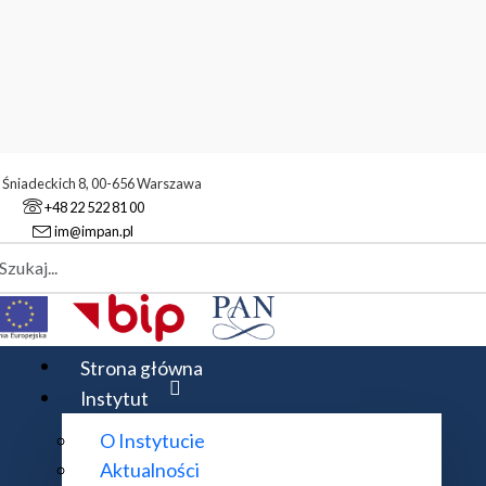
. Śniadeckich 8, 00-656 Warszawa
+48 22 522 81 00
im@impan.pl
aj
ukowa
Konferencje
Konferencje Zastosowań Matematyki
L Ko
Strona główna
Instytut
O Instytucie
ośrodku
AMW Rewita Kościelisko
w Zakopanem-Kościelis
Aktualności