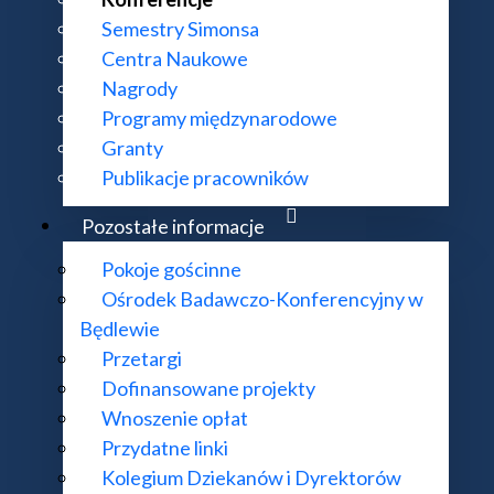
Semestry Simonsa
Centra Naukowe
Nagrody
Programy międzynarodowe
Granty
Publikacje pracowników
Pozostałe informacje
Pokoje gościnne
Ośrodek Badawczo-Konferencyjny w
Będlewie
Przetargi
Dofinansowane projekty
Wnoszenie opłat
Przydatne linki
Kolegium Dziekanów i Dyrektorów