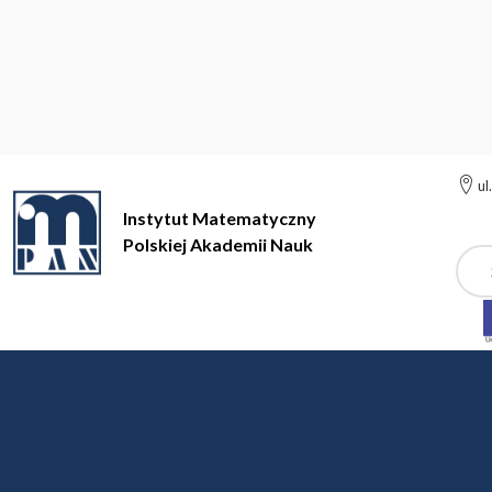
ul
Instytut Matematyczny
Polskiej Akademii Nauk
Szuk
Instytut Matematyczny Polskiej Akademii Nauk
Działalność na
L Konferencja
W dniach 12 do 17 września 2022 roku odbyła się w 