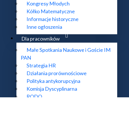
Kongresy Młodych
Kółko Matematyczne
Informacje historyczne
KONTAKT:
DODATKOWE 
Inne ogłoszenia
ul. Śniadeckich 8, 00-656 Warszawa
Deklaracja do
Dla pracowników
22 522 81 00
Mapa strony
Małe Spotkania Naukowe i Goście IM
im@impan.pl
PAN
Strategia HR
Działania prorównościowe
Polityka antykorupcyjna
mat działania strony i treści na niej zawartych proszę kierować na adres
supo
Komisja Dyscyplinarna
 Matematyczny Polskiej Akademii Nauk. Wszelkie prawa zastrzeżone. Rea
RODO
Informator
Oferty pracy
Konkursy otwarte