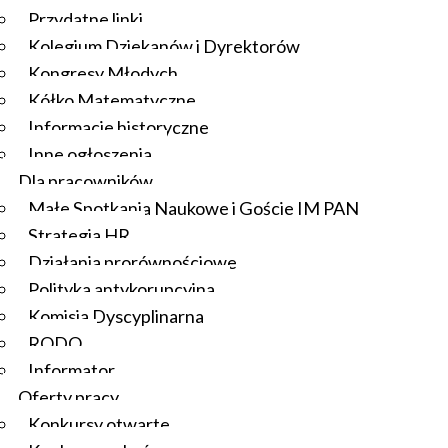
Przydatne linki
Kolegium Dziekanów i Dyrektorów
Kongresy Młodych
Kółko Matematyczne
Informacje historyczne
Inne ogłoszenia
Dla pracowników
Małe Spotkania Naukowe i Goście IM PAN
Strategia HR
Działania prorównościowe
Polityka antykorupcyjna
Komisja Dyscyplinarna
RODO
Informator
Oferty pracy
Konkursy otwarte