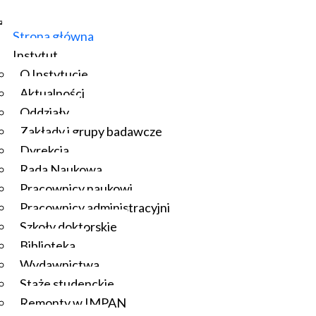
Strona główna
Instytut
O Instytucie
Aktualności
Oddziały
Zakłady i grupy badawcze
Dyrekcja
Rada Naukowa
Pracownicy naukowi
Pracownicy administracyjni
Szkoły doktorskie
Biblioteka
Wydawnictwa
Staże studenckie
Remonty w IMPAN