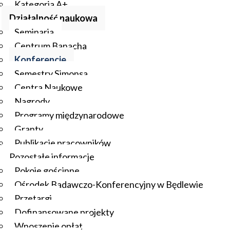
Kategoria A+
Działalność naukowa
Seminaria
Centrum Banacha
Konferencje
Semestry Simonsa
Centra Naukowe
Nagrody
Programy międzynarodowe
Granty
Publikacje pracowników
Pozostałe informacje
Pokoje gościnne
Ośrodek Badawczo-Konferencyjny w Będlewie
Przetargi
Dofinansowane projekty
Wnoszenie opłat