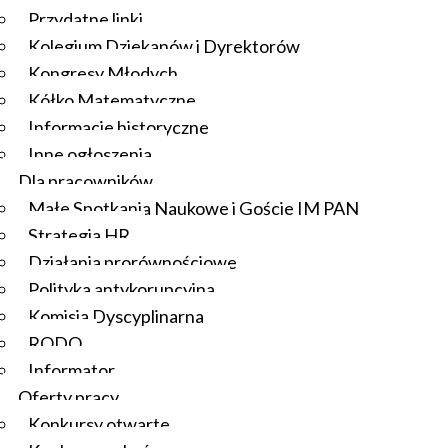
Przydatne linki
Kolegium Dziekanów i Dyrektorów
Kongresy Młodych
Kółko Matematyczne
Informacje historyczne
Inne ogłoszenia
Dla pracowników
Małe Spotkania Naukowe i Goście IM PAN
Strategia HR
Działania prorównościowe
Polityka antykorupcyjna
Komisja Dyscyplinarna
RODO
Informator
Oferty pracy
Konkursy otwarte