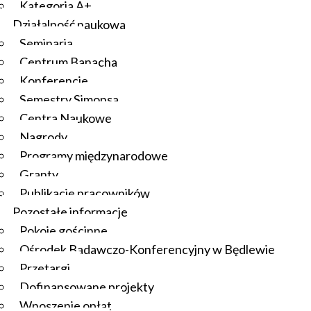
Kategoria A+
Działalność naukowa
Seminaria
Centrum Banacha
Konferencje
Semestry Simonsa
Centra Naukowe
Nagrody
Programy międzynarodowe
Granty
Publikacje pracowników
Pozostałe informacje
Pokoje gościnne
Ośrodek Badawczo-Konferencyjny w Będlewie
Przetargi
Dofinansowane projekty
Wnoszenie opłat