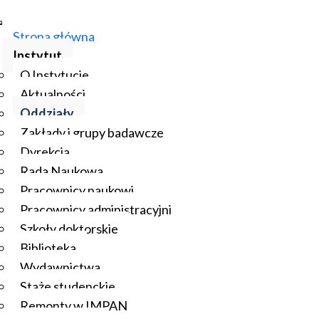
Strona główna
Instytut
O Instytucie
Aktualności
Oddziały
Zakłady i grupy badawcze
Dyrekcja
Rada Naukowa
Pracownicy naukowi
Pracownicy administracyjni
Szkoły doktorskie
Biblioteka
Wydawnictwa
Staże studenckie
Remonty w IMPAN