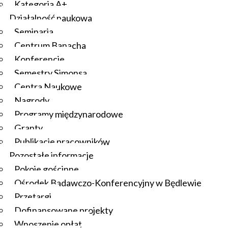
Kategoria A+
Działalność naukowa
Seminaria
Centrum Banacha
Konferencje
Semestry Simonsa
Centra Naukowe
Nagrody
Programy międzynarodowe
Granty
Publikacje pracowników
Pozostałe informacje
Pokoje gościnne
Ośrodek Badawczo-Konferencyjny w Będlewie
Przetargi
Dofinansowane projekty
Wnoszenie opłat