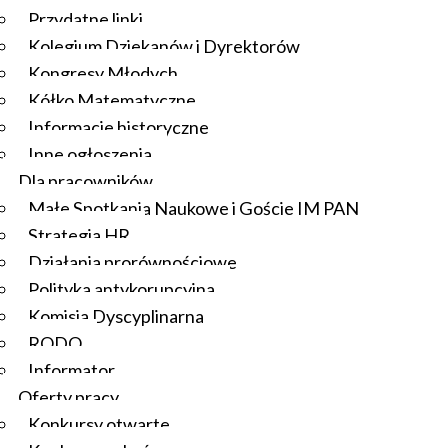
Przydatne linki
Kolegium Dziekanów i Dyrektorów
Kongresy Młodych
Kółko Matematyczne
Informacje historyczne
Inne ogłoszenia
Dla pracowników
Małe Spotkania Naukowe i Goście IM PAN
Strategia HR
Działania prorównościowe
Polityka antykorupcyjna
Komisja Dyscyplinarna
RODO
Informator
Oferty pracy
Konkursy otwarte