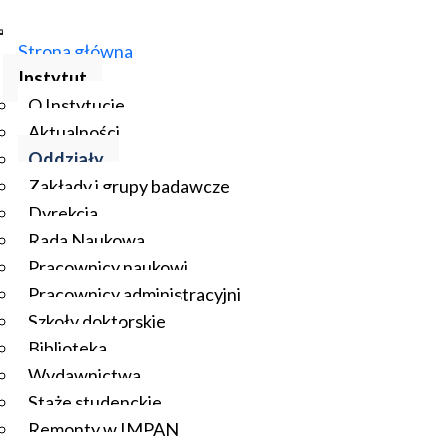
Strona główna
Instytut
O Instytucie
Aktualności
Oddziały
Zakłady i grupy badawcze
Dyrekcja
Rada Naukowa
Pracownicy naukowi
Pracownicy administracyjni
Szkoły doktorskie
Biblioteka
Wydawnictwa
Staże studenckie
Remonty w IMPAN