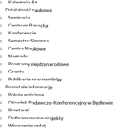
Kategoria A+
Działalność naukowa
Seminaria
Centrum Banacha
Konferencje
Semestry Simonsa
Centra Naukowe
Nagrody
Programy międzynarodowe
Granty
Publikacje pracowników
Pozostałe informacje
Pokoje gościnne
Ośrodek Badawczo-Konferencyjny w Będlewie
Przetargi
Dofinansowane projekty
Wnoszenie opłat