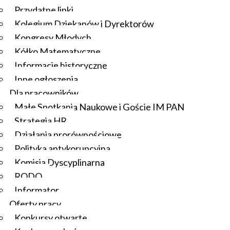
Przydatne linki
Kolegium Dziekanów i Dyrektorów
Kongresy Młodych
Kółko Matematyczne
Informacje historyczne
Inne ogłoszenia
Dla pracowników
Małe Spotkania Naukowe i Goście IM PAN
Strategia HR
Działania prorównościowe
Polityka antykorupcyjna
Komisja Dyscyplinarna
RODO
Informator
Oferty pracy
Konkursy otwarte