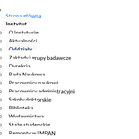
Strona główna
Instytut
O Instytucie
Aktualności
Oddziały
Zakłady i grupy badawcze
Dyrekcja
Rada Naukowa
Pracownicy naukowi
Pracownicy administracyjni
Szkoły doktorskie
Biblioteka
Wydawnictwa
Staże studenckie
Remonty w IMPAN