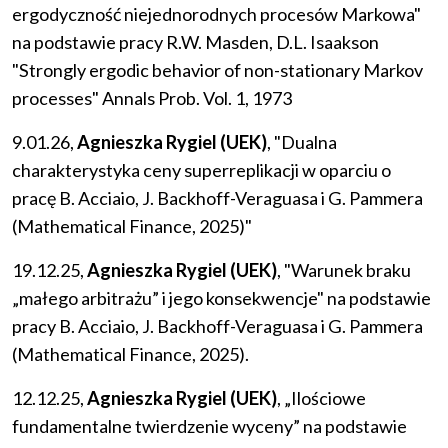
ergodyczność niejednorodnych procesów Markowa"
na podstawie pracy R.W. Masden, D.L. Isaakson
"Strongly ergodic behavior of non-stationary Markov
processes" Annals Prob. Vol. 1, 1973
9.01.26,
Agnieszka Rygiel (UEK)
, "Dualna
charakterystyka ceny superreplikacji w oparciu o
pracę B. Acciaio, J. Backhoff-Veraguasa i G. Pammera
(Mathematical Finance, 2025)"
19.12.25,
Agnieszka Rygiel (UEK)
, "Warunek braku
„małego arbitrażu” i jego konsekwencje" na podstawie
pracy B. Acciaio, J. Backhoff-Veraguasa i G. Pammera
(Mathematical Finance, 2025).
12.12.25,
Agnieszka Rygiel (UEK)
, „Ilościowe
fundamentalne twierdzenie wyceny” na podstawie