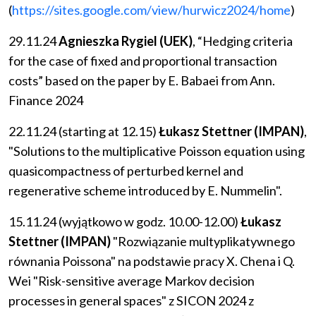
(
https://sites.google.com/view/hurwicz2024/home
)
29.11.24
Agnieszka Rygiel (UEK)
, “Hedging criteria
for the case of fixed and proportional transaction
costs” based on the paper by E. Babaei from Ann.
Finance 2024
22.11.24 (starting at 12.15)
Łukasz Stettner (IMPAN)
,
"Solutions to the multiplicative Poisson equation using
quasicompactness of perturbed kernel and
regenerative scheme introduced by E. Nummelin".
15.11.24 (wyjątkowo w godz. 10.00-12.00)
Łukasz
Stettner (IMPAN)
"Rozwiązanie multyplikatywnego
równania Poissona" na podstawie pracy X. Chena i Q.
Wei "Risk-sensitive average Markov decision
processes in general spaces" z SICON 2024 z