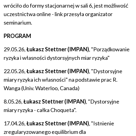
wróciło do formy stacjonarnej w sali 6, jest możliwość
uczestnictwa online - link przesyła organizator
seminarium.
PROGRAM
29.05.26,
Łukasz Stettner (IMPAN)
, "Porządkowanie
ryzyka i własności dystorsyjnych miar ryzyka"
22.05.26,
Łukasz Stettner (IMPAN)
, "Dystorsyjne
miary ryzyka ich własności" na podstawie prac R.
Wanga (Univ. Waterloo, Canada)
8.05.26,
Łukasz Stettner (IMPAN)
, "Dystorsyjne
miary ryzyka - całka Choqueta".
17.04.26,
Łukasz Stettner (IMPAN)
, "Istnienie
zregularyzowanego equilibrium dla