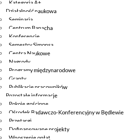
Kategoria A+
Działalność naukowa
Seminaria
Centrum Banacha
Konferencje
Semestry Simonsa
Centra Naukowe
Nagrody
Programy międzynarodowe
Granty
Publikacje pracowników
Pozostałe informacje
Pokoje gościnne
Ośrodek Badawczo-Konferencyjny w Będlewie
Przetargi
Dofinansowane projekty
Wnoszenie opłat