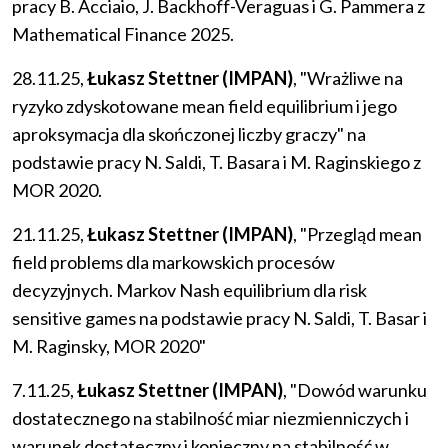
pracy B. Acciaio, J. Backhoff-Veraguas i G. Pammera z
Mathematical Finance 2025.
28.11.25,
Łukasz Stettner (IMPAN)
, "Wrażliwe na
ryzyko zdyskotowane mean field equilibrium i jego
aproksymacja dla skończonej liczby graczy" na
podstawie pracy N. Saldi, T. Basara i M. Raginskiego z
MOR 2020.
21.11.25,
Łukasz Stettner (IMPAN)
, "Przegląd mean
field problems dla markowskich procesów
decyzyjnych. Markov Nash equilibrium dla risk
sensitive games na podstawie pracy N. Saldi, T. Basar i
M. Raginsky, MOR 2020"
7.11.25,
Łukasz Stettner (IMPAN)
, "Dowód warunku
dostatecznego na stabilność miar niezmienniczych i
warunek dostateczny i konieczny na stabilność w