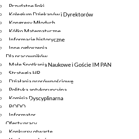
Przydatne linki
Kolegium Dziekanów i Dyrektorów
Kongresy Młodych
Kółko Matematyczne
Informacje historyczne
Inne ogłoszenia
Dla pracowników
Małe Spotkania Naukowe i Goście IM PAN
Strategia HR
Działania prorównościowe
Polityka antykorupcyjna
Komisja Dyscyplinarna
RODO
Informator
Oferty pracy
Konkursy otwarte