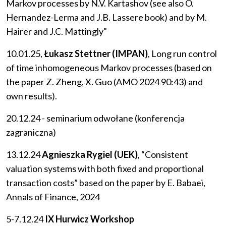
Markov processes by N.V. Kartashov (see also O.
Hernandez-Lerma and J.B. Lassere book) and by M.
Hairer and J.C. Mattingly"
10.01.25,
Łukasz Stettner (IMPAN)
, Long run control
of time inhomogeneous Markov processes (based on
the paper Z. Zheng, X. Guo (AMO 2024 90:43) and
own results).
20.12.24 - seminarium odwołane (konferencja
zagraniczna)
13.12.24
Agnieszka Rygiel (UEK)
, “Consistent
valuation systems with both fixed and proportional
transaction costs” based on the paper by E. Babaei,
Annals of Finance, 2024
5-7.12.24
IX Hurwicz Workshop