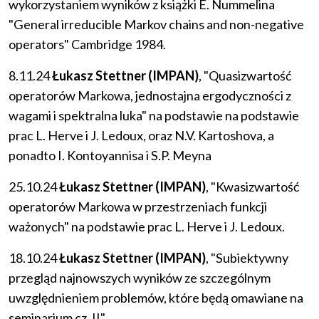
wykorzystaniem wyników z książki E. Nummelina
"General irreducible Markov chains and non-negative
operators" Cambridge 1984.
8.11.24
Łukasz Stettner (IMPAN)
, "Quasizwartość
operatorów Markowa, jednostajna ergodyczności z
wagami i spektralna luka" na podstawie na podstawie
prac L. Herve i J. Ledoux, oraz N.V. Kartoshova, a
ponadto I. Kontoyannisa i S.P. Meyna
25.10.24
Łukasz Stettner (IMPAN)
, "Kwasizwartość
operatorów Markowa w przestrzeniach funkcji
ważonych" na podstawie prac L. Herve i J. Ledoux.
18.10.24
Łukasz Stettner (IMPAN)
, "Subiektywny
przegląd najnowszych wyników ze szczególnym
uwzględnieniem problemów, które będą omawiane na
seminarium cz. II"