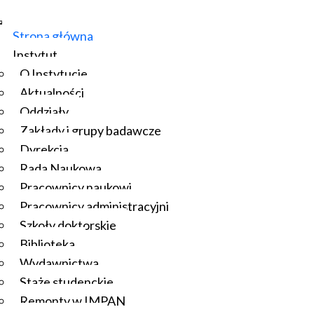
Strona główna
Instytut
O Instytucie
Aktualności
Oddziały
Zakłady i grupy badawcze
Dyrekcja
Rada Naukowa
Pracownicy naukowi
Pracownicy administracyjni
Szkoły doktorskie
Biblioteka
Wydawnictwa
Staże studenckie
Remonty w IMPAN