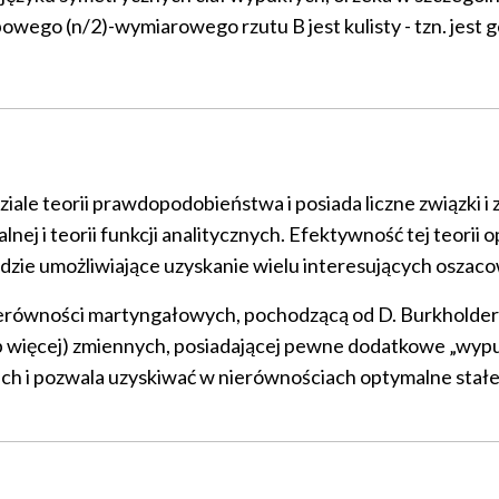
owego (n/2)-wymiarowego rzutu B jest kulisty - tzn. jest g
ale teorii prawdopodobieństwa i posiada liczne związki i
lnej i teorii funkcji analitycznych. Efektywność tej teorii
zie umożliwiające uzyskanie wielu interesujących oszac
erówności martyngałowych, pochodzącą od D. Burkholdera.
 więcej) zmiennych, posiadającej pewne dodatkowe „wypuk
ch i pozwala uzyskiwać w nierównościach optymalne stałe.