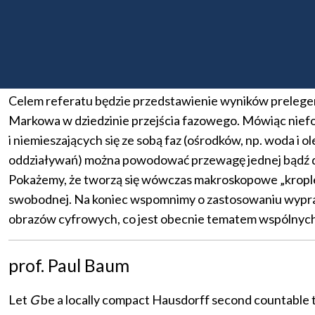
Wielokątne pola Markowa, skonstruowane po raz pierwsz
konturów na płaszczyźnie. Pola te posiadają dwuwymiar
analityczne dla licznych ich charakterystyk numeryczny
własności analogicznych do dwuwymiarowego modelu Is
Celem referatu będzie przedstawienie wyników prelegen
Markowa w dziedzinie przejścia fazowego. Mówiąc nief
i niemieszających się ze sobą faz (ośrodków, np. woda
oddziaływań) można powodować przewagę jednej bądź drug
Pokażemy, że tworzą się wówczas makroskopowe „krople”
swobodnej. Na koniec wspomnimy o zastosowaniu wyprac
obrazów cyfrowych, co jest obecnie tematem wspólnych
prof. Paul Baum
Let
G
be a locally compact Hausdorff second countable t