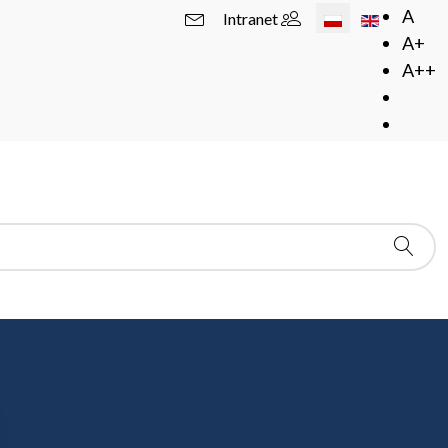
Wybierz swój język
A
Intranet
A+
A++