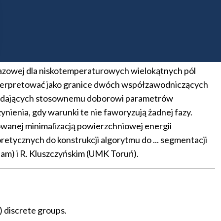
gnieżdżonych nieprzecinających się wielokątnych
ędu na izometrie, a ponadto znane są jawne wzory
e gibbsowskie takich układów przejawiają wiele
fazowej dla niskotemperaturowych wielokątnych pól
nterpretować jako granice dwóch współzawodniczących
owiadających stosownemu doborowi parametrów
ienia, gdy warunki te nie faworyzują żadnej fazy.
wanej minimalizacją powierzchniowej energii
ycznych do konstrukcji algorytmu do ... segmentacji
am) i R. Kluszczyńskim (UMK Toruń).
) discrete groups.