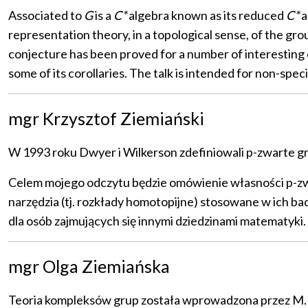
Associated to
G
is a
C*
algebra known as its reduced
C*
a
representation theory, in a topological sense, of the gr
conjecture has been proved for a number of interesting e
some of its corollaries. The talk is intended for non-specia
mgr Krzysztof Ziemiański
W 1993 roku Dwyer i Wilkerson zdefiniowali p-zwarte gr
Celem mojego odczytu będzie omówienie własności p-zwa
narzędzia (tj. rozkłady homotopijne) stosowane w ich ba
dla osób zajmujących się innymi dziedzinami matematyki.
mgr Olga Ziemiańska
Teoria kompleksów grup została wprowadzona przez M. R.