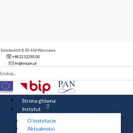
. Śniadeckich 8, 00-656 Warszawa
+48 22 522 81 00
im@impan.pl
aj
dych Naukowców
2004
Strona główna
Instytut
O Instytucie
Aktualności