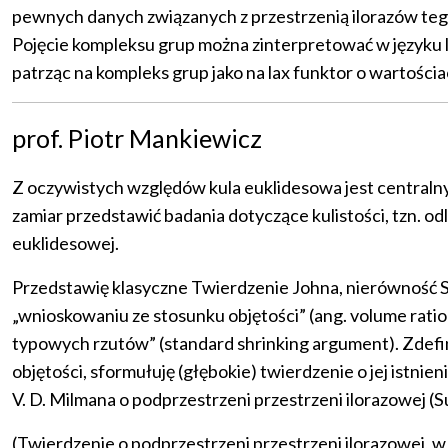
pewnych danych związanych z przestrzenią ilorazów tego 
Pojęcie kompleksu grup można zinterpretować w języku l
patrząc na kompleks grup jako na lax funktor o wartościa
prof. Piotr Mankiewicz
Z oczywistych względów kula euklidesowa jest centralny
zamiar przedstawić badania dotyczące kulistości, tzn. o
euklidesowej.
Przedstawię klasyczne Twierdzenie Johna, nierówność 
„wnioskowaniu ze stosunku objętości” (ang. volume ratio
typowych rzutów” (standard shrinking argument). Zdefin
objętości, sformułuję (głębokie) twierdzenie o jej istni
V. D. Milmana o podprzestrzeni przestrzeni ilorazowej 
(Twierdzenie o podprzestrzeni przestrzeni ilorazowej, 