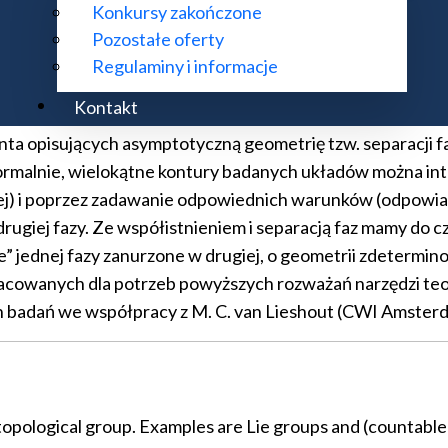
Konkursy zakończone
y w 1982 przez Araka, są losowymi układami dowolnie za
Pozostałe oferty
ową własność Markowa, własność niezmienniczości ze wzgl
Regulaminy i informacje
ch. Po nałożeniu odpowiedniego oddziaływania modyfikacj
inga.
Kontakt
ta opisujących asymptotyczną geometrię tzw. separacji 
ormalnie, wielokątne kontury badanych układów można i
 i olej) i poprzez zadawanie odpowiednich warunków (odp
iej fazy. Ze współistnieniem i separacją faz mamy do czyn
 jednej fazy zanurzone w drugiej, o geometrii zdetermino
owanych dla potrzeb powyższych rozważań narzędzi teoret
 badań we współpracy z M. C. van Lieshout (CWI Amsterd
opological group. Examples are Lie groups and (countable