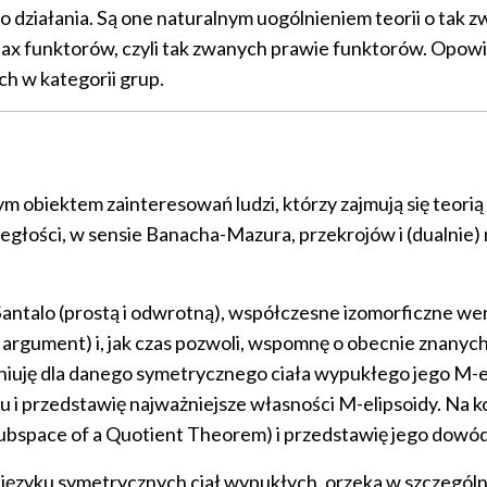
działania. Są one naturalnym uogólnieniem teorii o tak zw
ax funktorów, czyli tak zwanych prawie funktorów. Opowie
ch w kategorii grup.
m obiektem zainteresowań ludzi, którzy zajmują się teor
dległości, w sensie Banacha-Mazura, przekrojów i (dualnie
Santalo (prostą i odwrotną), współczesne izomorficzne w
 argument) i, jak czas pozwoli, wspomnę o obecnie znanych
iuję dla danego symetrycznego ciała wypukłego jego M-elip
eniu i przedstawię najważniejsze własności M-elipsoidy. Na
(Subspace of a Quotient Theorem) i przedstawię jego dow
w języku symetrycznych ciał wypukłych, orzeka w szczególn