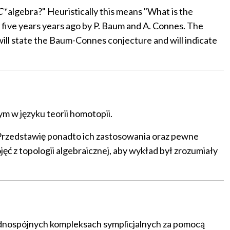
C*
algebra?" Heuristically this means "What is the
 five years years ago by P. Baum and A. Connes. The
will state the Baum-Connes conjecture and will indicate
m w języku teorii homotopii.
 Przedstawię ponadto ich zastosowania oraz pewne
ęć z topologii algebraicznej, aby wykład był zrozumiały
jednospójnych kompleksach symplicjalnych za pomocą