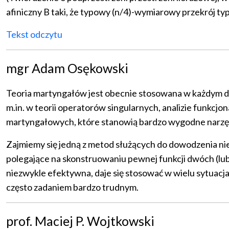
afiniczny B taki, że typowy (n/4)-wymiarowy przekrój typ
Tekst odczytu
mgr Adam Osękowski
Teoria martyngałów jest obecnie stosowana w każdym dzi
m.in. w teorii operatorów singularnych, analizie funkcjona
martyngałowych, które stanowią bardzo wygodne narzęd
Zajmiemy się jedną z metod służących do dowodzenia ni
polegające na skonstruowaniu pewnej funkcji dwóch (lub
niezwykle efektywna, daje się stosować w wielu sytuacja
często zadaniem bardzo trudnym.
prof. Maciej P. Wojtkowski