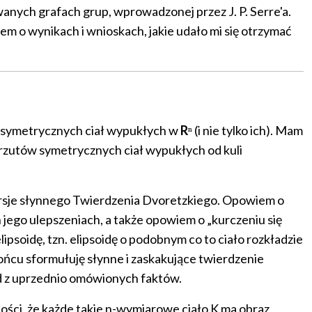
anych grafach grup, wprowadzonej przez J. P. Serre'a.
m o wynikach i wnioskach, jakie udało mi się otrzymać
ią symetrycznych ciał wypukłych w
R
ⁿ (i nie tylko ich). Mam
) rzutów symetrycznych ciał wypukłych od kuli
ersje słynnego Twierdzenia Dvoretzkiego. Opowiem o
 jego ulepszeniach, a także opowiem o „kurczeniu się
soidę, tzn. elipsoidę o podobnym co to ciało rozkładzie
 końcu sformułuję słynne i zaskakujące twierdzenie
ód z uprzednio omówionych faktów.
ości, że każde takie n-wymiarowe ciało K ma obraz