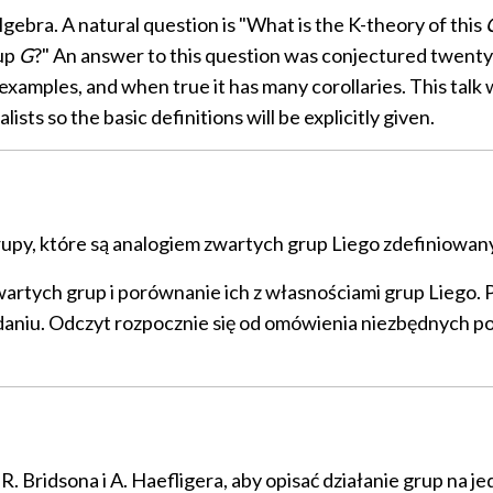
lgebra. A natural question is "What is the K-theory of this
oup
G
?" An answer to this question was conjectured twenty
xamples, and when true it has many corollaries. This talk 
lists so the basic definitions will be explicitly given.
upy, które są analogiem zwartych grup Liego zdefiniowany
rtych grup i porównanie ich z własnościami grup Liego.
daniu. Odczyt rozpocznie się od omówienia niezbędnych poj
 Bridsona i A. Haefligera, aby opisać działanie grup na 