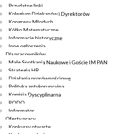
Przydatne linki
Kolegium Dziekanów i Dyrektorów
Kongresy Młodych
Kółko Matematyczne
Informacje historyczne
Inne ogłoszenia
Dla pracowników
Małe Spotkania Naukowe i Goście IM PAN
Strategia HR
Działania prorównościowe
Polityka antykorupcyjna
Komisja Dyscyplinarna
RODO
Informator
Oferty pracy
Konkursy otwarte