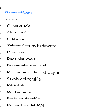
Strona główna
Instytut
O Instytucie
Aktualności
Oddziały
Zakłady i grupy badawcze
Dyrekcja
Rada Naukowa
Pracownicy naukowi
Pracownicy administracyjni
Szkoły doktorskie
Biblioteka
Wydawnictwa
Staże studenckie
Remonty w IMPAN