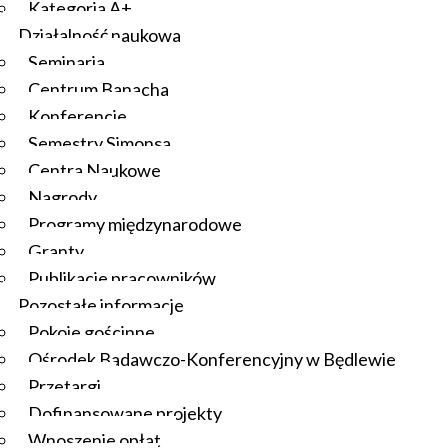
Kategoria A+
Działalność naukowa
Seminaria
Centrum Banacha
Konferencje
Semestry Simonsa
Centra Naukowe
Nagrody
Programy międzynarodowe
Granty
Publikacje pracowników
Pozostałe informacje
Pokoje gościnne
Ośrodek Badawczo-Konferencyjny w Będlewie
Przetargi
Dofinansowane projekty
Wnoszenie opłat