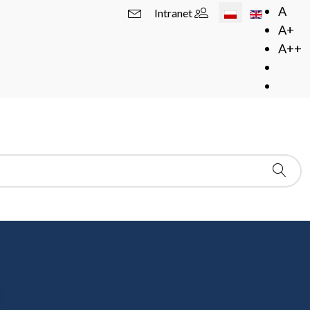
Wybierz swój język
A
Intranet
A+
A++
branych konferencji i semestrów organizowanych w