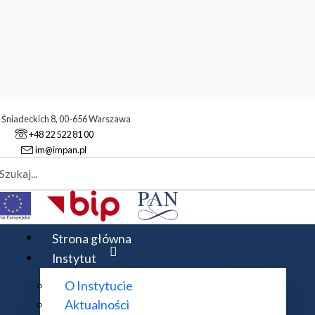
. Śniadeckich 8, 00-656 Warszawa
+48 22 522 81 00
im@impan.pl
aj
trum Banacha
nacha
Strona główna
Instytut
O Instytucie
cations - BCP) wydają materiały pokonferencyjne wy
Aktualności