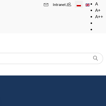
Wybierz swój język
A
Intranet
A+
A++