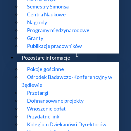
Konkurs na organizacje konferencji 2026
Semestry Simonsa
Centra Naukowe
Nagrody
Jak zorganizować konferencję?
Programy międzynarodowe
Granty
Publikacje pracowników
Konferencje Centrum Banacha
Pozostałe informacje
Pokoje gościnne
Ośrodek Badawczo-Konferencyjny w
Rada Naukowa Centrum Banacha
Będlewie
Przetargi
Dofinansowane projekty
Historia Centrum Banacha
Wnoszenie opłat
Przydatne linki
Kolegium Dziekanów i Dyrektorów