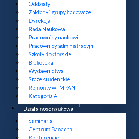
Oddziały
Zakłady i grupy badawcze
Dyrekcja
Rada Naukowa
Pracownicy naukowi
Pracownicy administracyjni
Szkoły doktorskie
Biblioteka
Wydawnictwa
Staże studenckie
Remonty w IMPAN
Kategoria A+
Działalność naukowa
Centrum Banacha
Seminaria
Centrum Banacha
Konferencje