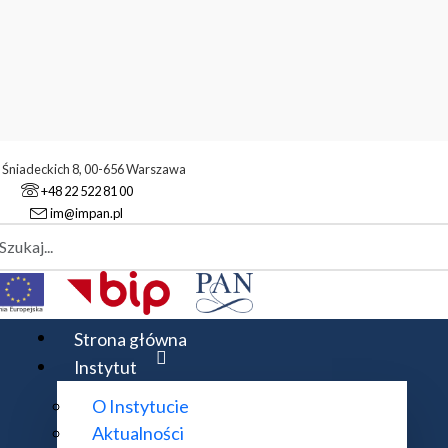
. Śniadeckich 8, 00-656 Warszawa
+48 22 522 81 00
im@impan.pl
aj
ry Simonsa
Semestry Simonsa 2021 - 2024
 - 2024
Strona główna
Instytut
O Instytucie
Aktualności