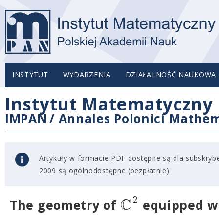
INSTYTUT
WYDARZENIA
DZIAŁALNOŚĆ NAUKOWA
Instytut Matematyczny 
IMPAN
/
Annales Polonici Mathem
Artykuły w formacie PDF dostępne są dla subskryben
2009 są ogólnodostępne (bezpłatnie).
2
C
The geometry of
equipped wi