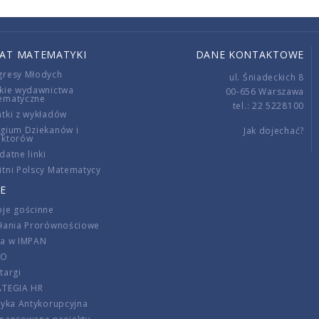
IAT MATEMATYKI
DANE KONTAKTOWE
gresy Młodych
ul. Śniadeckich 8
kie wydawnictwa
00-656 Warszawa
ematyczne
tel.: 22 5228100
tki z wykładów
gium Dziekanów i
Jak dojechać?
ektorów
datne linki
tni Polscy Matematycy
E
je gościnne
ałania Prorównościowe
ca w IMPAN
DO
targi
ATEGIA HR
tyka Antykorupcyjna