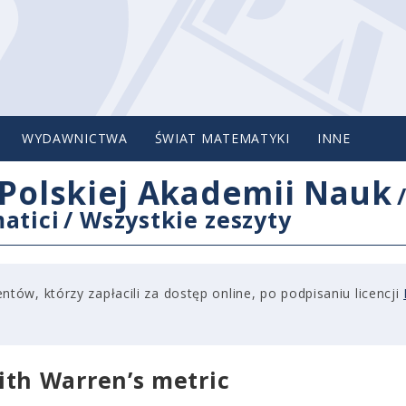
WYDAWNICTWA
ŚWIAT MATEMATYKI
INNE
Polskiej Akademii Nauk
atici
/
Wszystkie zeszyty
tów, którzy zapłacili za dostęp online, po podpisaniu licencji
th Warren’s metric