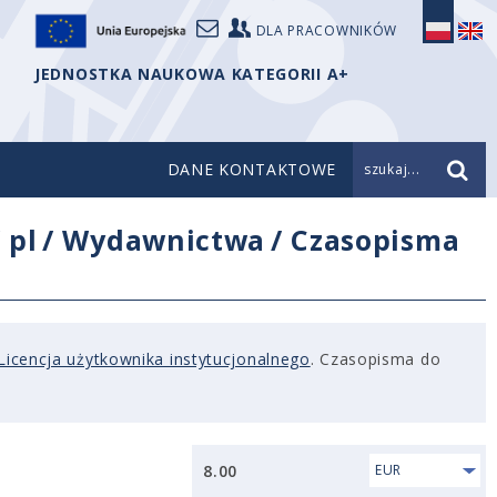
DLA PRACOWNIKÓW
JEDNOSTKA NAUKOWA KATEGORII A+
DANE KONTAKTOWE
szukaj...
/
pl
/
Wydawnictwa
/
Czasopisma
Licencja użytkownika instytucjonalnego
. Czasopisma do
8.00
EUR