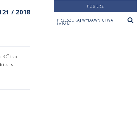
POBIERZ
21 / 2018
PRZESZUKAJ WYDAWNICTWA
IMPAN
C
2
ic
is a
rics is