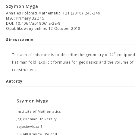
Szymon Myga
Annales Polonici Mathematici 121 (2018), 243-249
MSC: Primary 32Q15.
DOI: 10.4064/ap180618-28-8
Opublikowany online: 12 October 2018
Streszczenie
C
2
The aim of this note is to describe the geometry of
equipped w
flat manifold. Explicit formulae for geodesics and the volume of t
constructed.
Autorzy
Szymon Myga
Institute of Mathematics
Jagiellonian University
Łojasiewicza 6
30-348 Kraków, Poland