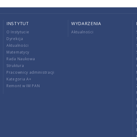
INSTYTUT
WYDARZENIA
O Instytucie
Aktualności
Dyrekcja
Aktualności
Matematycy
Rada Naukowa
Struktura
Pracownicy administracji
Kategoria A+
Remont w IM PAN