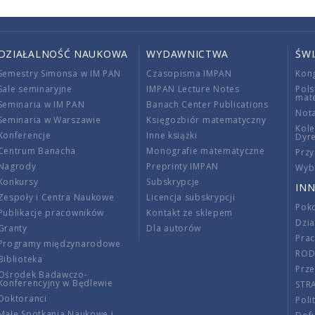
DZIAŁALNOŚĆ NAUKOWA
WYDAWNICTWA
ŚW
Semestry Simonsa w IM PAN
Czasopisma IMPAN
Kon
Sale seminaryjne
IMPAN Lecture Notes
Pols
mat
Seminaria w IM PAN
Banach Center Publications
Nota
Seminaria w Warszawie
Księgozbiór matematyczny
Kole
Konferencje
Inne książki
Dyr
Centrum Banacha
Monografie matematyczne
Przy
Nagrody
Preprinty IMPAN
Wybi
Konkursy
Subskrypcje
INN
Zespoły i Centra Naukowe
Licencja subskrypcji
Poko
Publikacje pracowników
Kontakt ze sklepem
Dzi
Granty
Dla autorów
Pra
Programy międzynarodowe
RO
Biblioteka
Prze
Ośrodek Badawczo-
Konferencyjny w Będlewie
STR
Doktoranci
Poli
Małe Spotkania Naukowe i