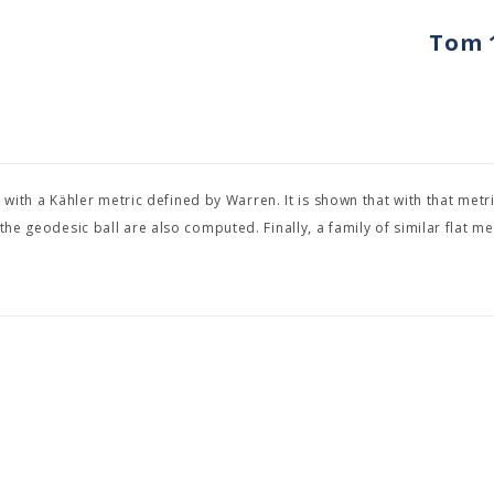
Tom 1
ith a Kähler metric defined by Warren. It is shown that with that metr
he geodesic ball are also computed. Finally, a family of similar flat met