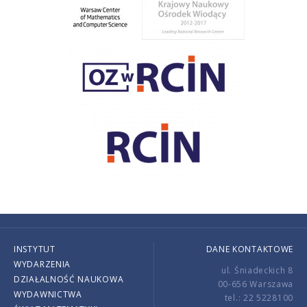
INSTYTUT
DANE KONTAKTOWE
WYDARZENIA
ul. Śniadeckich 8
DZIAŁALNOŚĆ NAUKOWA
00-656 Warszawa
WYDAWNICTWA
tel.: 22 5228100