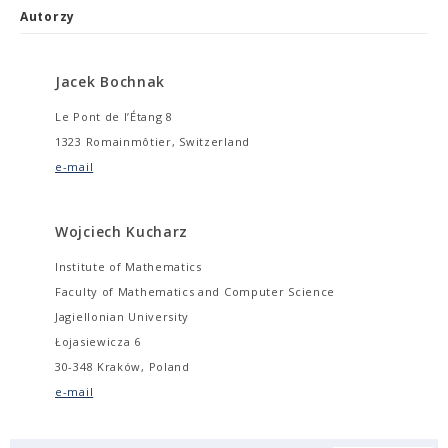
Autorzy
Jacek Bochnak
Le Pont de l’Étang 8
1323 Romainmôtier, Switzerland
e-mail
Wojciech Kucharz
Institute of Mathematics
Faculty of Mathematics and Computer Science
Jagiellonian University
Łojasiewicza 6
30-348 Kraków, Poland
e-mail