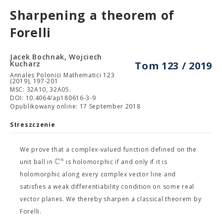
Sharpening a theorem of
Forelli
Jacek Bochnak, Wojciech
Kucharz
Tom 123 / 2019
Annales Polonici Mathematici 123
(2019), 197-201
MSC: 32A10, 32A05.
DOI: 10.4064/ap180616-3-9
Opublikowany online: 17 September 2018
Streszczenie
We prove that a complex-valued function defined on the
C
n
unit ball in
is holomorphic if and only if it is
holomorphic along every complex vector line and
satisfies a weak differentiability condition on some real
vector planes. We thereby sharpen a classical theorem by
Forelli.