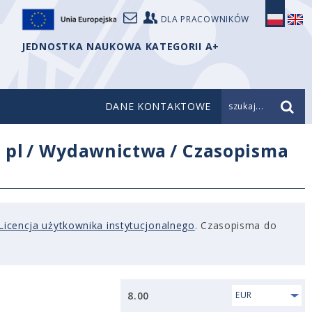
DLA PRACOWNIKÓW
JEDNOSTKA NAUKOWA KATEGORII A+
DANE KONTAKTOWE
szukaj...
/
pl
/
Wydawnictwa
/
Czasopisma
Licencja użytkownika instytucjonalnego
. Czasopisma do
8.00
EUR