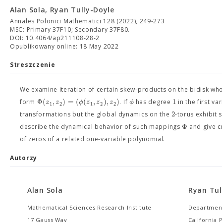
Alan Sola, Ryan Tully-Doyle
Annales Polonici Mathematici 128 (2022), 249-273
MSC: Primary 37F10; Secondary 37F80.
DOI: 10.4064/ap211108-28-2
Opublikowany online: 18 May 2022
Streszczenie
We examine iteration of certain skew-products on the bidisk wh
Φ
(
,
)
=
(
(
,
)
,
)
1
z
z
ϕ
z
z
z
ϕ
form
. If
has degree
in the first v
1
2
1
2
2
2
transformations but the global dynamics on the
-torus exhibit
Φ
describe the dynamical behavior of such mappings
and give cr
of zeros of a related one-variable polynomial.
Autorzy
Alan Sola
Ryan Tul
Mathematical Sciences Research Institute
Department
17 Gauss Way
California 