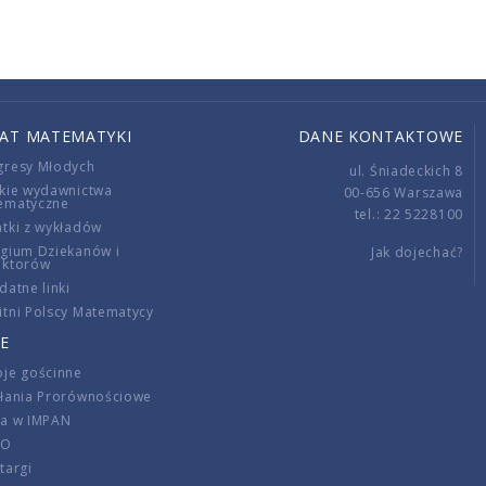
IAT MATEMATYKI
DANE KONTAKTOWE
gresy Młodych
ul. Śniadeckich 8
kie wydawnictwa
00-656 Warszawa
ematyczne
tel.: 22 5228100
tki z wykładów
gium Dziekanów i
Jak dojechać?
ektorów
datne linki
tni Polscy Matematycy
E
je gościnne
ałania Prorównościowe
ca w IMPAN
DO
targi