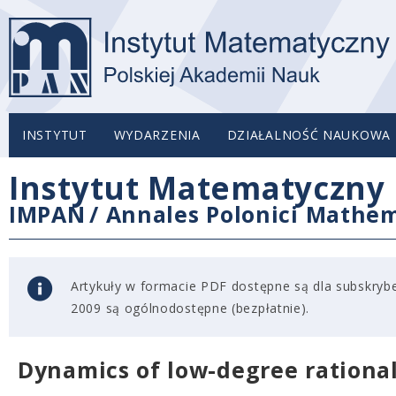
INSTYTUT
WYDARZENIA
DZIAŁALNOŚĆ NAUKOWA
Instytut Matematyczny 
IMPAN
/
Annales Polonici Mathem
Artykuły w formacie PDF dostępne są dla subskryben
2009 są ogólnodostępne (bezpłatnie).
Dynamics of low-degree rationa