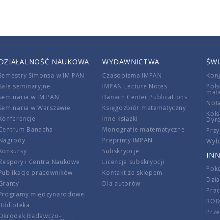
DZIAŁALNOŚĆ NAUKOWA
WYDAWNICTWA
ŚW
Semestry Simonsa w IM PAN
Czasopisma IMPAN
Kon
Sale seminaryjne
IMPAN Lecture Notes
Pols
mat
Seminaria w IM PAN
Banach Center Publications
Nota
Seminaria w Warszawie
Księgozbiór matematyczny
Kole
Konferencje
Inne książki
Dyr
Centrum Banacha
Monografie matematyczne
Przy
Nagrody
Preprinty IMPAN
Wybi
Konkursy
Subskrypcje
INN
Zespoły i Centra Naukowe
Licencja subskrypcji
Poko
Publikacje pracowników
Kontakt ze sklepem
Dzi
Granty
Dla autorów
Pra
Programy międzynarodowe
RO
Biblioteka
Prze
Ośrodek Badawczo-