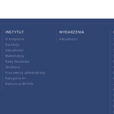
INSTYTUT
WYDARZENIA
O Instytucie
Aktualności
Dyrekcja
Aktualności
Matematycy
Rada Naukowa
Struktura
Pracownicy administracji
Kategoria A+
Remont w IM PAN