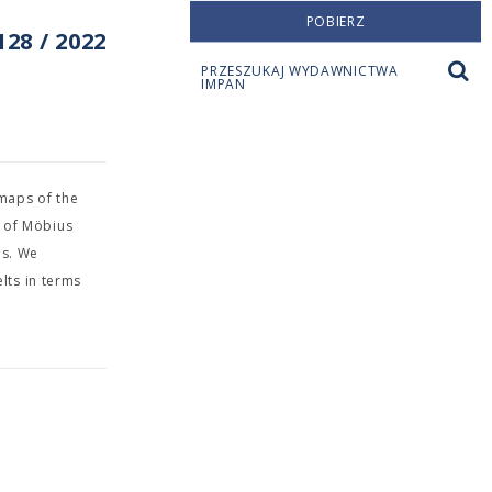
POBIERZ
28 / 2022
PRZESZUKAJ WYDAWNICTWA
IMPAN
maps of the
s of Möbius
ls. We
elts in terms