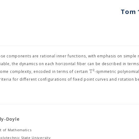
Tom 1
ose components are rational inner functions, with emphasis on simple 
ariable, the dynamics on each horizontal fiber can be described in term
T
2
 some complexity, encoded in terms of certain
-symmetric polynomia
iteria for different configurations of fixed point curves and rotation b
ly-Doyle
 of Mathematics
Polytechnic State University