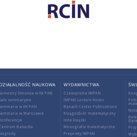
DZIAŁALNOŚĆ NAUKOWA
WYDAWNICTWA
ŚW
Semestry Simonsa w IM PAN
Czasopisma IMPAN
Kon
Sale seminaryjne
IMPAN Lecture Notes
Pols
mat
Seminaria w IM PAN
Banach Center Publications
Nota
Seminaria w Warszawie
Księgozbiór matematyczny
Kole
Konferencje
Inne książki
Dyr
Centrum Banacha
Monografie matematyczne
Przy
Nagrody
Preprinty IMPAN
Wybi