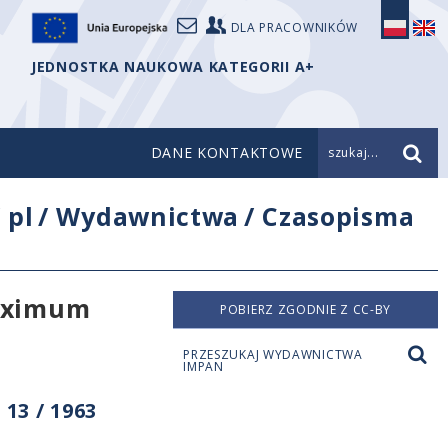
DLA PRACOWNIKÓW
JEDNOSTKA NAUKOWA KATEGORII A+
DANE KONTAKTOWE
szukaj...
/
pl
/
Wydawnictwa
/
Czasopisma
maximum
POBIERZ ZGODNIE Z CC-BY
PRZESZUKAJ WYDAWNICTWA
IMPAN
13 / 1963