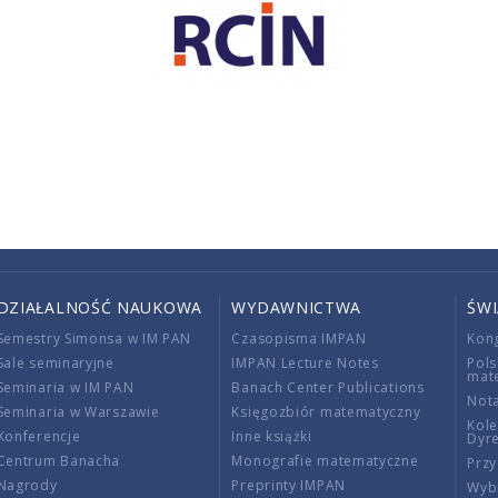
DZIAŁALNOŚĆ NAUKOWA
WYDAWNICTWA
ŚW
Semestry Simonsa w IM PAN
Czasopisma IMPAN
Kon
Sale seminaryjne
IMPAN Lecture Notes
Pols
mat
Seminaria w IM PAN
Banach Center Publications
Nota
Seminaria w Warszawie
Księgozbiór matematyczny
Kole
Konferencje
Inne książki
Dyr
Centrum Banacha
Monografie matematyczne
Przy
Nagrody
Preprinty IMPAN
Wybi