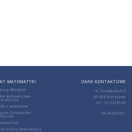
IAT MATEMATYKI
DANE KONTAKTOWE
gresy Młodych
ul. Śniadeckich 8
kie wydawnictwa
00-656 Warszawa
ematyczne
tel.: 22 5228100
tki z wykładów
gium Dziekanów i
Jak dojechać?
ektorów
datne linki
tni Polscy Matematycy