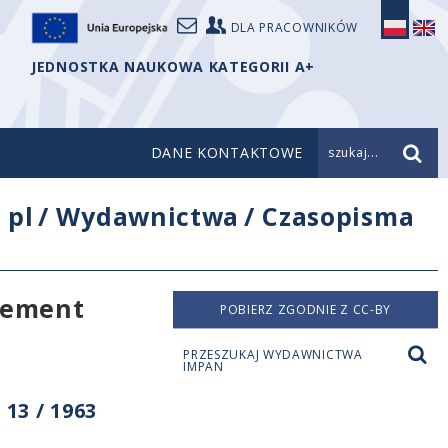
DLA PRACOWNIKÓW
JEDNOSTKA NAUKOWA KATEGORII A+
DANE KONTAKTOWE
szukaj...
/
pl
/
Wydawnictwa
/
Czasopisma
ivement
POBIERZ ZGODNIE Z CC-BY
PRZESZUKAJ WYDAWNICTWA
IMPAN
13 / 1963