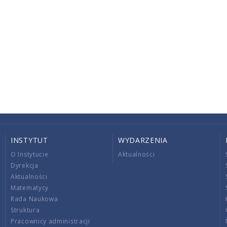
INSTYTUT
WYDARZENIA
O Instytucie
Aktualności
Dyrekcja
Aktualności
Matematycy
Rada Naukowa
Struktura
Pracownicy administracji