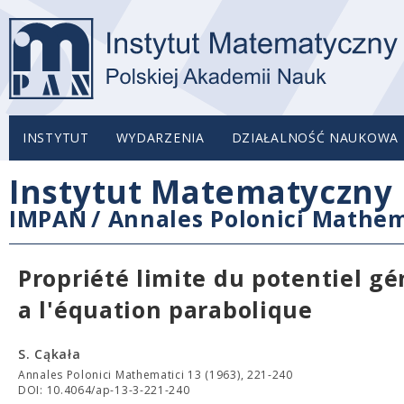
INSTYTUT
WYDARZENIA
DZIAŁALNOŚĆ NAUKOWA
Instytut Matematyczny 
IMPAN
/
Annales Polonici Mathem
Propriété limite du potentiel gé
a l'équation parabolique
S. Cąkała
Annales Polonici Mathematici 13 (1963), 221-240
DOI: 10.4064/ap-13-3-221-240