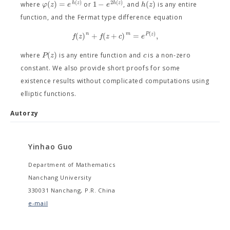
(
)
2
(
)
(
)
=
1
−
(
)
h
z
h
z
φ
z
e
e
h
z
where
or
, and
is any entire
function, and the Fermat type difference equation
(
)
n
m
(
)
+
(
+
)
=
,
P
z
f
z
f
z
c
e
(
)
P
z
c
where
is any entire function and
is a non-zero
constant. We also provide short proofs for some
existence results without complicated computations using
elliptic functions.
Autorzy
Yinhao Guo
Department of Mathematics
Nanchang University
330031 Nanchang, P.R. China
e-mail