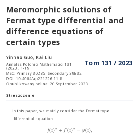
Meromorphic solutions of
Fermat type differential and
difference equations of
certain types
Yinhao Guo, Kai Liu
Tom 131 / 2023
Annales Polonici Mathematici 131
(2023), 1-19
MSC: Primary 30D35; Secondary 39B32.
DOI: 10.4064/ap221226-11-8
Opublikowany online: 20 September 2023
Streszczenie
In this paper, we mainly consider the Fermat type
differential equation
′
n
n
(
)
+
(
)
=
(
)
,
f
z
f
z
φ
z