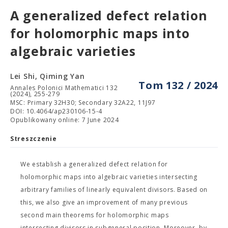
A generalized defect relation
for holomorphic maps into
algebraic varieties
Lei Shi, Qiming Yan
Tom 132 / 2024
Annales Polonici Mathematici 132
(2024), 255-279
MSC: Primary 32H30; Secondary 32A22, 11J97
DOI: 10.4064/ap230106-15-4
Opublikowany online: 7 June 2024
Streszczenie
We establish a generalized defect relation for
holomorphic maps into algebraic varieties intersecting
arbitrary families of linearly equivalent divisors. Based on
this, we also give an improvement of many previous
second main theorems for holomorphic maps
intersecting divisors in subgeneral position. Moreover, by